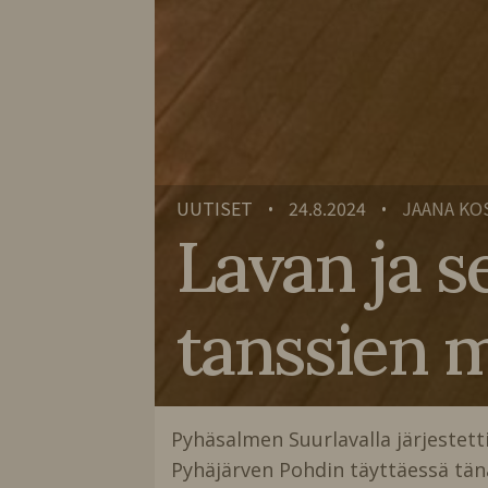
UUTISET
24.8.2024
JAANA KO
•
•
Lavan ja s
tanssien 
Pyhäsalmen Suurlavalla järjestettii
Pyhäjärven Pohdin täyttäessä tä