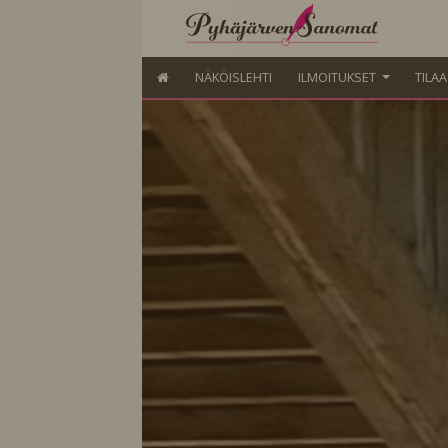
NÄKÖISLEHTI
ILMOITUKSET
TILA