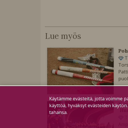
Lue myös
Poh
T
Tors
Patt
puol
Käytämme evästeitä, jotta voimme pa
Kau
käyttöä, hyväksyt evästeiden käytön
Hum
tahansa.
T
Ampp