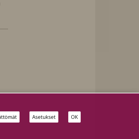
ättömät
Asetukset
OK