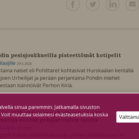
din pesisjoukkueilla pisteettömät kotipelit
ilaajille
29.6.2026
taina naiset eli Pohittaret kohtasivat Hurskaalan kentällä
ijoen Urheilijat ja perään perjantaina Pohdin miehet
estaan isännöivät Perhon Kiriä.
lvella sinua paremmin. Jatkamalla sivuston
den jääkiekkobuumi huipentui torille –
. Voit muuttaa selaimesi evästeasetuksia koska
Välttäm
aloja kiittää pyhäjärvisten tuesta
ilaajille
31.3.2026
arit kokosi jääkiekkokansan yhteen juhlistamaan III-