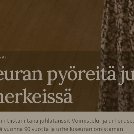
SKI
euran pyöreitä ju
merkeissä
n tiistai-iltana juhlatanssit Voimistelu- ja urheiluse
nä vuonna 90 vuotta ja urheiluseuran omistaman