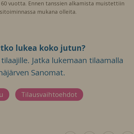
60 vuotta. Ennen tanssien alkamista muistettiin
sitoiminnassa mukana olleita.
itko lukea koko jutun?
ilaajille. Jatka lukemaan tilaamalla
häjärven Sanomat.
du
Tilausvaihtoehdot