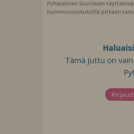
Pyhäsalmen Suurlavan täyttäessä 
huomionosoituksilla pitkään tans
Haluais
Tämä juttu on vain t
Py
Kirjau