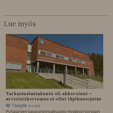
Lue myös
Tarkastuslautakunta oli ahkeroinut –
arviointikertomus ei ollut läpihuutojuttu
Tilaajille
30.5.2026
Pyhäjärven kaupunginvaltuusto hyväksyi torstain