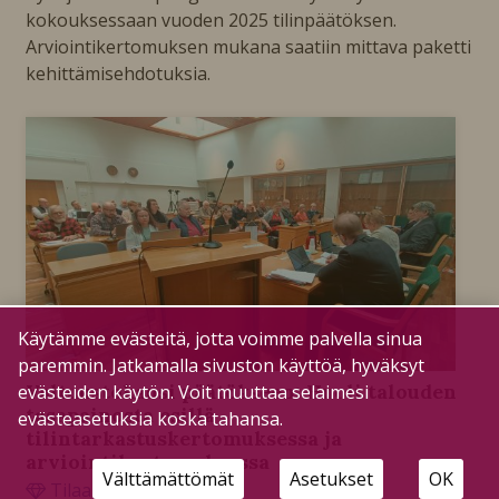
kokouksessaan vuoden 2025 tilinpäätöksen.
Arviointikertomuksen mukana saatiin mittava paketti
kehittämisehdotuksia.
Käytämme evästeitä, jotta voimme palvella sinua
paremmin. Jatkamalla sivuston käyttöä, hyväksyt
Valtuustokausi päätökseen: Huoli talouden
evästeiden käytön. Voit muuttaa selaimesi
tasapainosta esillä
evästeasetuksia koska tahansa.
tilintarkastuskertomuksessa ja
arviointikertomuksessa
Välttämättömät
Asetukset
OK
Tilaajille
29.5.2025