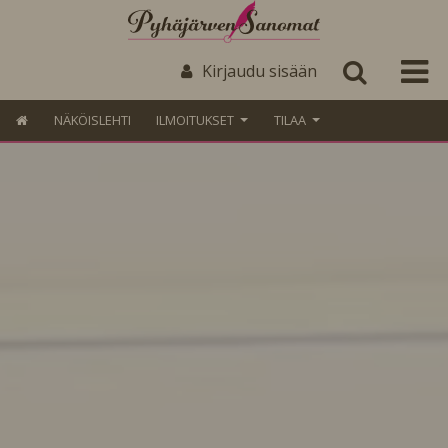
Kirjaudu sisään
NÄKÖISLEHTI
ILMOITUKSET
TILAA