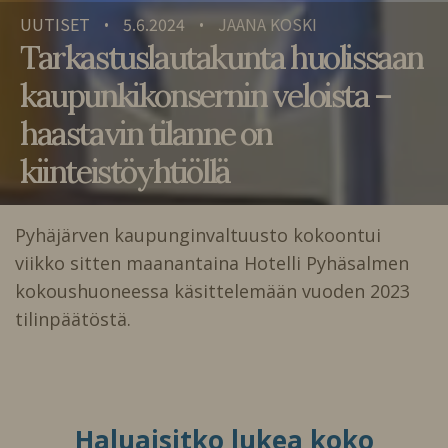
UUTISET
5.6.2024
JAANA KOSKI
•
•
Tarkastuslautakunta huolissaan
kaupunkikonsernin veloista –
haastavin tilanne on
kiinteistöyhtiöllä
Pyhäjärven kaupunginvaltuusto kokoontui
viikko sitten maanantaina Hotelli Pyhäsalmen
kokoushuoneessa käsittelemään vuoden 2023
tilinpäätöstä.
Haluaisitko lukea koko