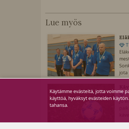
Lue myös
Elä
T
Eläk
mest
Sonk
jota
Käv
Käytämme evästeitä, jotta voimme pa
T
käyttöä, hyväksyt evästeiden käytön
Jo e
tahansa.
paik
käve