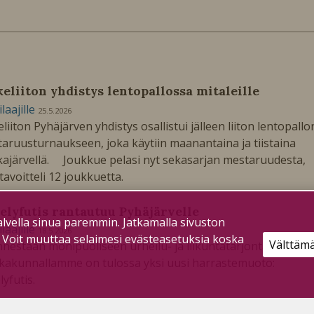
keliiton yhdistys lentopallossa mitaleille
ilaajille
25.5.2026
eliiton Pyhäjärven yhdistys osallistui jälleen liiton lentopallo
aruusturnaukseen, joka käytiin maanantaina ja tiistaina
ajärvellä. Joukkue pelasi nyt sekasarjan mestaruudesta,
 tavoitteli 12 joukkuetta.
elyfutis rantautuu Pyhäjärvelle
lvella sinua paremmin. Jatkamalla sivuston
ilaajille
18.5.2026
. Voit muuttaa selaimesi evästeasetuksia koska
Välttäm
nnestään monipuoliseen urheilu- ja liikuntatarjontaan
kakunnallamme on tulossa yksi uusi harrastemuoto:
lyfutis.