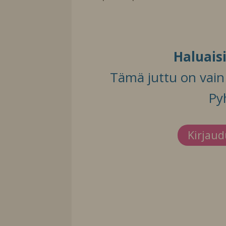
Haluais
Tämä juttu on vain t
Py
Kirjau