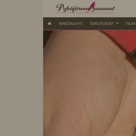
NÄKÖISLEHTI
ILMOITUKSET
TILA