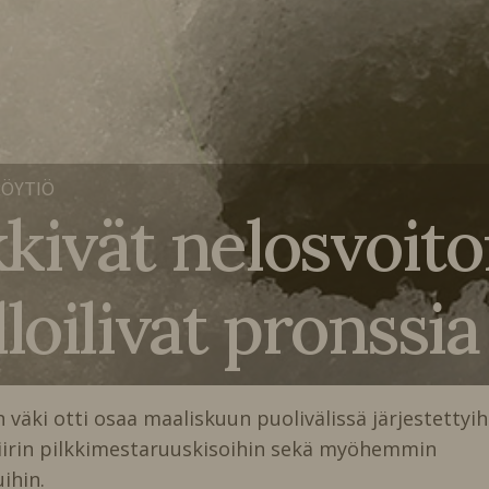
RÖYTIÖ
kkivät nelosvoito
loilivat pronssia
 väki otti osaa maaliskuun puolivälissä järjestettyih
iirin pilkkimestaruuskisoihin sekä myöhemmin
uihin.