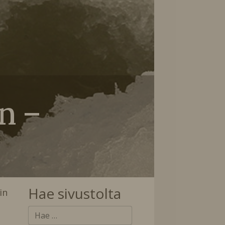
n –
Hae sivustolta
in