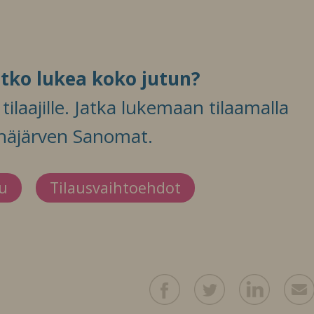
itko lukea koko jutun?
ilaajille. Jatka lukemaan tilaamalla
häjärven Sanomat.
du
Tilausvaihtoehdot