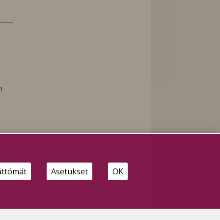
n
ättömät
Asetukset
OK