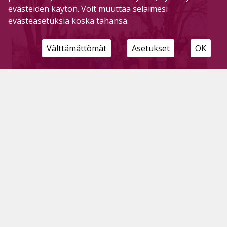
evästeiden käytön. Voit muuttaa selaimesi
evästeasetuksia koska tahansa.
Välttämättömät
Asetukset
OK
Pohdin kiekkokausi pakettiin palkitsemisin
ja jäähyväisin – katso kuvagalleria!
Tilaajille
2.5.2026
Pyhäjärven Pohdin jääkiekkoilijat ja taitoluistelijat
kokoontuivat tiistai-iltana laittamaan kauden
pakettiin palkitsemisien merkissä. Cafe Ampparin
tiiviissä tunnelmassa vastaanotettiin pystejä sekä
jätettiin jäähyväisiä.