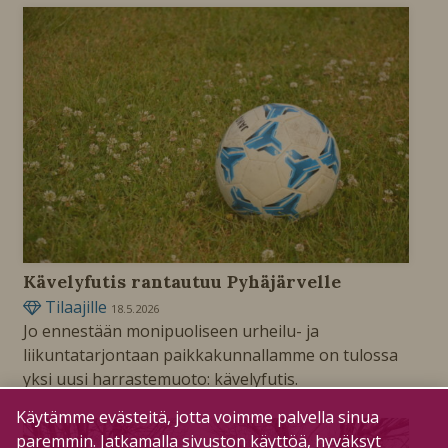
Kävelyfutis rantautuu Pyhäjärvelle
Tilaajille
18.5.2026
Jo ennestään monipuoliseen urheilu- ja
liikuntatarjontaan paikkakunnallamme on tulossa
yksi uusi harrastemuoto: kävelyfutis.
Käytämme evästeitä, jotta voimme palvella sinua
paremmin. Jatkamalla sivuston käyttöä, hyväksyt