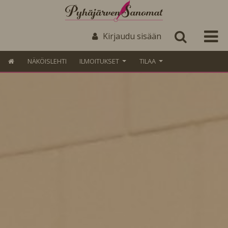
Kirjaudu sisään
NÄKÖISLEHTI
ILMOITUKSET
TILAA