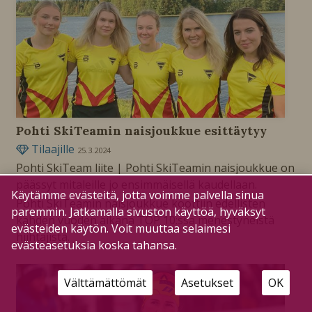
Pohti SkiTeamin naisjoukkue esittäytyy
Tilaajille
25.3.2024
Pohti SkiTeam liite | Pohti SkiTeamin naisjoukkue on
päässyt mitaleille jo ensimmäisellä kaudellaan.
Käytämme evästeitä, jotta voimme palvella sinua
Pohti SkiTeamin naisjoukkue koottiin edellisten
paremmin. Jatkamalla sivuston käyttöä, hyväksyt
kahden vuoden aikana TOP 10:ssa menestyneistä
evästeiden käytön. Voit muuttaa selaimesi
hiihtäjistä.
evästeasetuksia koska tahansa.
Välttämättömät
Asetukset
OK