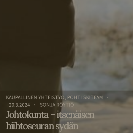
KAUPALLINEN YHTEISTYÖ, POHTI SKITEAM
•
20.3.2024
SONJA RÖYTIÖ
•
Johtokunta – itsenäisen
hiihtoseuran sydän