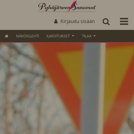
Kirjaudu sisään
NÄKÖISLEHTI
ILMOITUKSET
TILAA