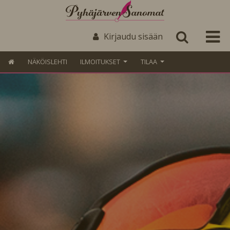
Kirjaudu sisään
NÄKÖISLEHTI
ILMOITUKSET
TILAA