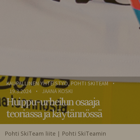
KAUPALLINEN YHTEISTYÖ, POHTI SKITEAM
•
19.3.2024
JAANA KOSKI
•
Huippu-urheilun osaaja
teoriassa ja käytännössä
Pohti SkiTeam liite | Pohti SkiTeamin