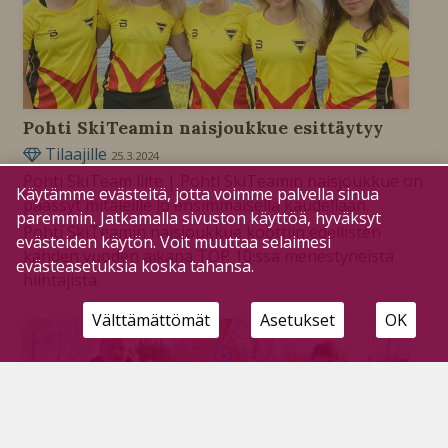
Pohti SkiTeamin naisjoukkue esittäytyy
Tilaajille
25.3.2024
Pohti SkiTeam liite | Pohti SkiTeamin naisjoukkue on
Käytämme evästeitä, jotta voimme palvella sinua
päässyt mitaleille jo ensimmäisellä kaudellaan.
paremmin. Jatkamalla sivuston käyttöä, hyväksyt
Pohti SkiTeamin naisjoukkue koottiin edellisten
evästeiden käytön. Voit muuttaa selaimesi
kahden vuoden aikana TOP 10:ssa menestyneistä
evästeasetuksia koska tahansa.
hiihtäjistä.
Välttämättömät
Asetukset
OK