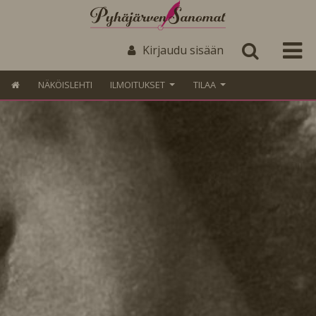
Kirjaudu sisään
NÄKÖISLEHTI
ILMOITUKSET
TILAA