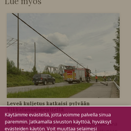
Lue myös
Leveä kuljetus katkaisi pylvään
Tikkalansalmentiellä
Käytämme evästeitä, jotta voimme palvella sinua
Tilaajille
9.6.2026
paremmin. Jatkamalla sivuston käyttöä, hyväksyt
Pyhäjärven keskusta ruuhkautui tiistai-iltapäivänä
evästeiden käytön. Voit muuttaa selaimesi