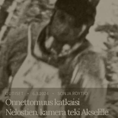
UUTISET
6.3.2024
SONJA RÖYTIÖ
•
•
Onnettomuus katkaisi
Nelostien, kamera teki Akselille