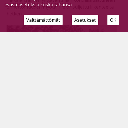
Tikkalansalmen ylittävän sillan kohdalla sattuneen
evästeasetuksia koska tahansa.
onnettomuuden myötä. Tie oli suljettu liikenteeltä
hetken.
Välttämättömät
Asetukset
OK
Päihteettä discoon ja Agonizerin keikalle,
750 katselijaa jääraveissa sekä
viinankatkuiset talvikäräjät