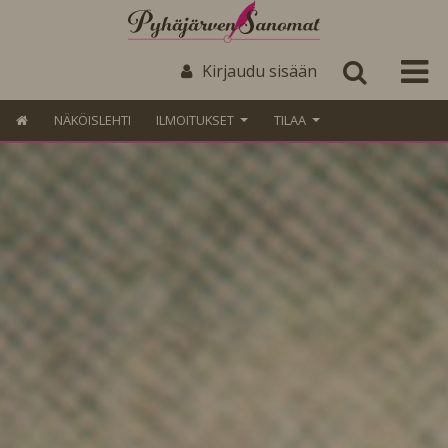
Kirjaudu sisään
NÄKÖISLEHTI
ILMOITUKSET
TILAA