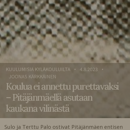
KUULUMISIA KYLÄKOULUILTA
4.8.2023
•
•
JOONAS KÄRKKÄINEN
Koulua ei annettu purettavaksi
– Pitäjänmäellä asutaan
kaukana vilinästä
Sulo ja Terttu Palo ostivat Pitäjänmäen entisen