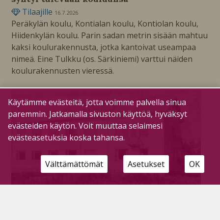
Tilaajille
16.7.2026
Peräkylän koulu, Kontialan koulu, Kontiolan koulu,
Hiidenkylän koulu. Parin sadan metrin sisään mahtuu
kaksi koulurakennusta, jotka kantoivat useampaa
nimeä. Eine Tulkku (os. Särkiniemi) varttui näiden
koulurakennusten vieressä.
Käytämme evästeitä, jotta voimme palvella sinua
paremmin. Jatkamalla sivuston käyttöä, hyväksyt
evästeiden käytön. Voit muuttaa selaimesi
evästeasetuksia koska tahansa.
Välttämättömät
Asetukset
OK
Yhteisiä muistoja – Väätin koululla oli hyvä