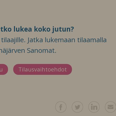
itko lukea koko jutun?
ilaajille. Jatka lukemaan tilaamalla
häjärven Sanomat.
du
Tilausvaihtoehdot