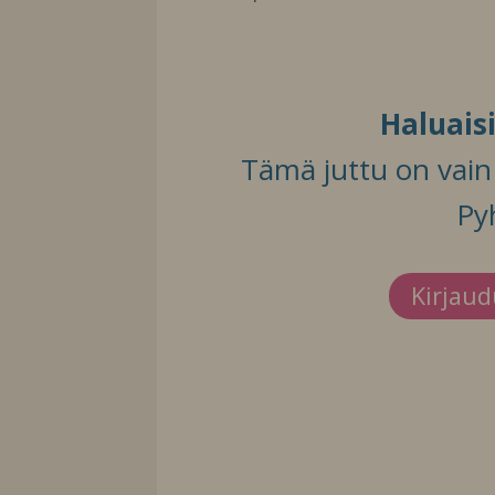
Haluais
Tämä juttu on vain t
Py
Kirjau