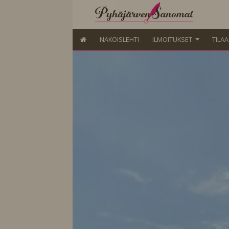
NÄKÖISLEHTI
ILMOITUKSET
TILA