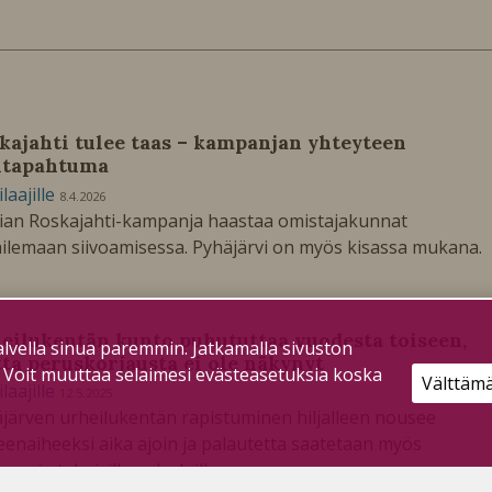
kajahti tulee taas – kampanjan yhteyteen
itapahtuma
ilaajille
8.4.2026
ian Roskajahti-kampanja haastaa omistajakunnat
ailemaan siivoamisessa. Pyhäjärvi on myös kisassa mukana.
eilukentän kunto puhututtaa vuodesta toiseen,
lvella sinua paremmin. Jatkamalla sivuston
ta peruskorjausta ei ole näkynyt
. Voit muuttaa selaimesi evästeasetuksia koska
Välttäm
ilaajille
12.5.2025
järven urheilukentän rapistuminen hiljalleen nousee
enaiheeksi aika ajoin ja palautetta saatetaan myös
ungin teknisille palveluille.