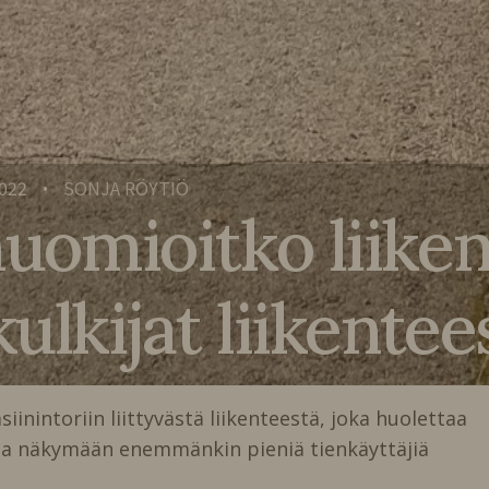
2022
SONJA RÖYTIÖ
•
 huomioitko liik
kulkijat liikente
iinintoriin liittyvästä liikenteestä, joka huolettaa
kaa näkymään enemmänkin pieniä tienkäyttäjiä