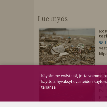
Lue myös
Ros
tor
T
Vest
kilp
Urh
Käytämme evästeitä, jotta voimme pa
mut
käyttöä, hyväksyt evästeiden käytön
T
tahansa.
Pyhä
puhe
kaup