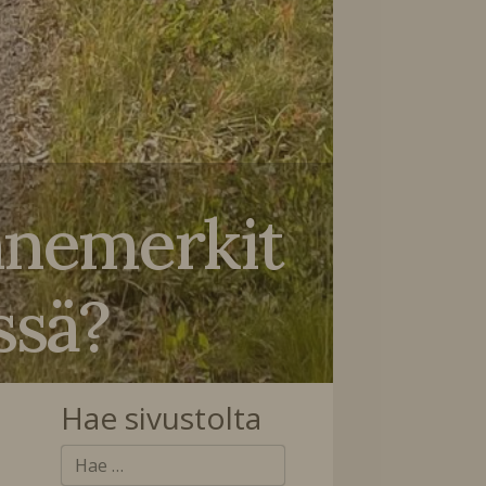
ennemerkit
essä?
Hae sivustolta