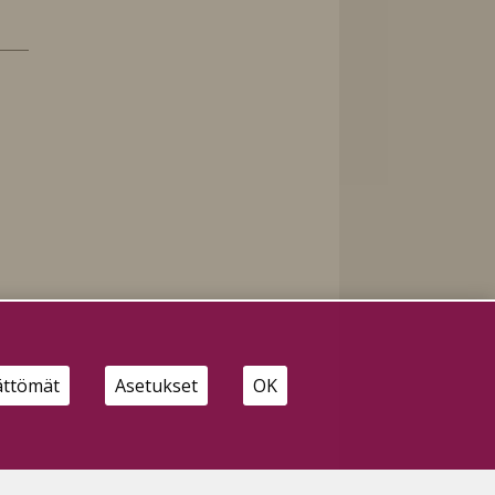
ättömät
Asetukset
OK