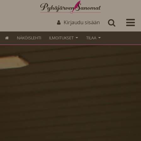
Kirjaudu sisään
NÄKÖISLEHTI
ILMOITUKSET
TILAA