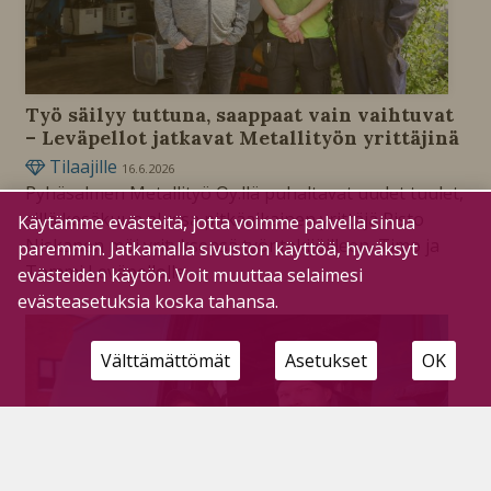
Työ säilyy tuttuna, saappaat vain vaihtuvat
– Leväpellot jatkavat Metallityön yrittäjinä
Tilaajille
16.6.2026
Pyhäsalmen Metallityö Oy:llä puhaltavat uudet tuulet,
sillä kesäkuun alussa pitkäaikainen yrittäjä Risto
Käytämme evästeitä, jotta voimme palvella sinua
Niskanen möi yrityksensä työntekijöilleen, Timo ja
paremmin. Jatkamalla sivuston käyttöä, hyväksyt
Tommi Leväpellolle.
evästeiden käytön. Voit muuttaa selaimesi
evästeasetuksia koska tahansa.
Välttämättömät
Asetukset
OK