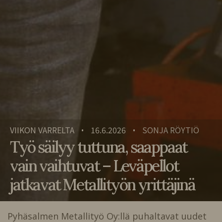
VIIKON VARRELTA
16.6.2026
SONJA RÖYTIÖ
•
•
Työ säilyy tuttuna, saappaat
vain vaihtuvat – Leväpellot
jatkavat Metallityön yrittäjinä
Pyhäsalmen Metallityö Oy:llä puhaltavat uudet