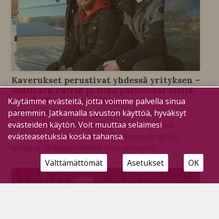
Kaverukset perustivat yhdessä yrityksen –
Voltlinen Patrik ja Niko palvelevat siellä,
missä sähkäriä tarvitaan
Käytämme evästeitä, jotta voimme palvella sinua
paremmin. Jatkamalla sivuston käyttöä, hyväksyt
Tilaajille
24.2.2026
evästeiden käytön. Voit muuttaa selaimesi
Pyhäjärvinen Patrik ja pihtiputaalainen Niko
evästeasetuksia koska tahansa.
tutustuivat toisiinsa opiskeluaikoina ja nyt he
toimivat yhdessä Voltline Oy:n yrittäjinä.
Välttämättömät
Asetukset
OK