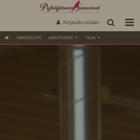
Kirjaudu sisään
NÄKÖISLEHTI
ILMOITUKSET
TILAA