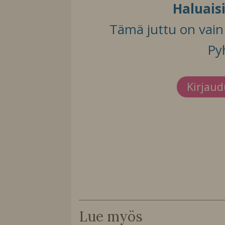
Haluais
Tämä juttu on vain t
Py
Kirjau
Lue myös