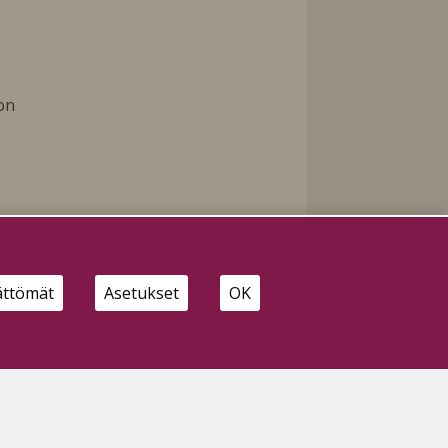
on
ättömät
Asetukset
OK