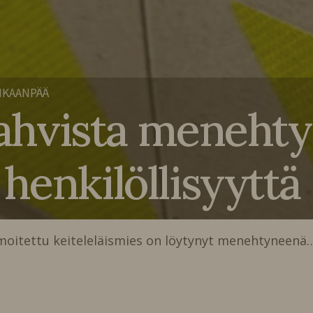
NKAANPÄÄ
 vahvista meneht
henkilöllisyyttä
lmoitettu keiteleläismies on löytynyt menehtyneenä