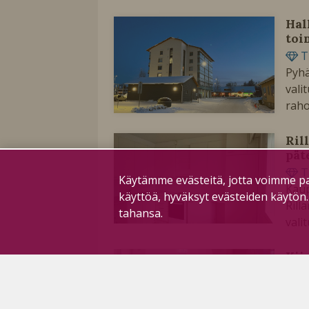
Hal
toi
T
Pyhä
vali
raho
Ril
pät
T
Käytämme evästeitä, jotta voimme pa
Kaup
käyttöä, hyväksyt evästeiden käytön
Rill
tahansa.
vali
Kii
hyv
T
Kaup