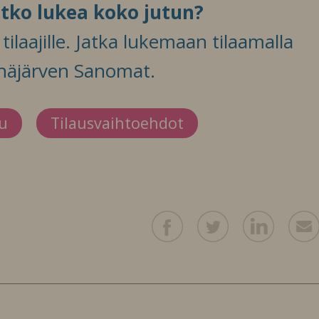
itko lukea koko jutun?
ilaajille. Jatka lukemaan tilaamalla
häjärven Sanomat.
du
Tilausvaihtoehdot