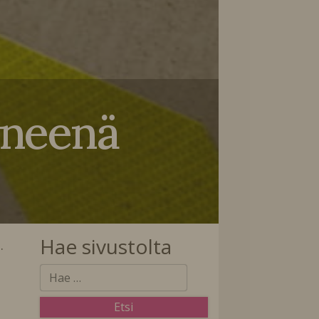
yneenä
Hae sivustolta
…