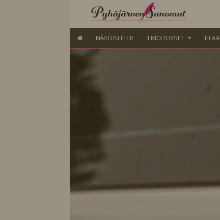
NÄKÖISLEHTI
ILMOITUKSET
TILA