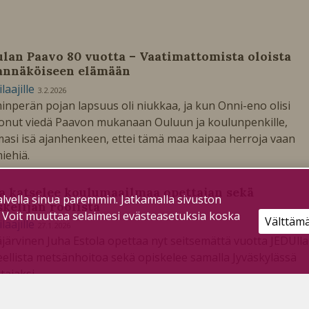
ulan Paavo 80 vuotta – Vaatimattomista oloista
nnäköiseen elämään
ilaajille
3.2.2026
inperän pojan lapsuus oli niukkaa, ja kun Onni-eno olisi
onut viedä Paavon mukanaan Ouluun ja koulunpenkille,
asi isä ajanhenkeen, ettei tämä maa kaipaa herroja vaan
iehiä.
a katselee koulumaailmaa opettajan sekä
lvella sinua paremmin. Jatkamalla sivuston
skelijan roolista
. Voit muuttaa selaimesi evästeasetuksia koska
Välttäm
ilaajille
27.1.2026
järvinen Juha Estola opettaa nyt seitsemättä vuotta JEDUlla
ellista metsänhoitoa sekä opiskelee samalla Jyväskylässä
tajaksi.