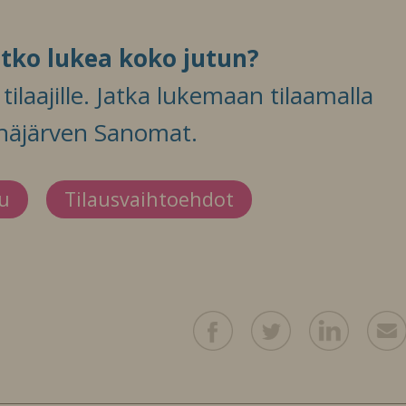
itko lukea koko jutun?
ilaajille. Jatka lukemaan tilaamalla
häjärven Sanomat.
du
Tilausvaihtoehdot