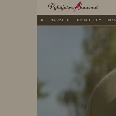
NÄKÖISLEHTI
ILMOITUKSET
TILA