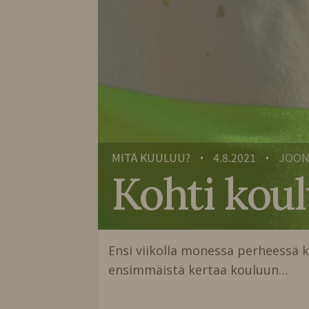
MITÄ KUULUU?
4.8.2021
JOON
•
•
Kohti kou
Ensi viikolla monessa perheessä k
ensimmäistä kertaa kouluun…