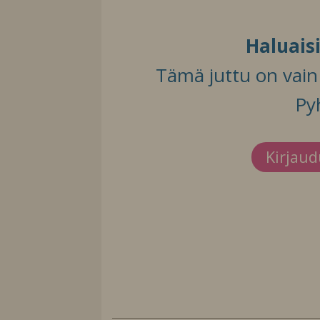
Haluais
Tämä juttu on vain t
Py
Kirjau