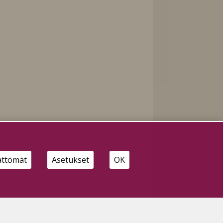
ättömät
Asetukset
OK