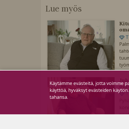
Lue myös
Kit
oma
T
Palm
taht
tuum
työm
Juh
Käytämme evästeitä, jotta voimme pa
opi
käyttöä, hyväksyt evästeiden käytön
T
tahansa.
Pyhä
kone
opet