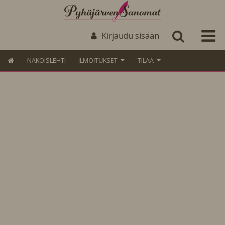
Kirjaudu sisään
NÄKÖISLEHTI
ILMOITUKSET
TILAA