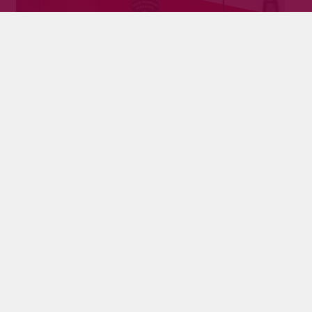
Erikoinen pelastustehtävä osoittautui
tarpeettomaksi
Tilaajille
24.7.2024
Pelastuslaitokselta pyydettiin tänään Pyhäjärvelle
apua ihmisen pelastamiseen korkealta.
Pelastustöiden tarvetta ei kuitenkaan ilmennyt
kohteessa.