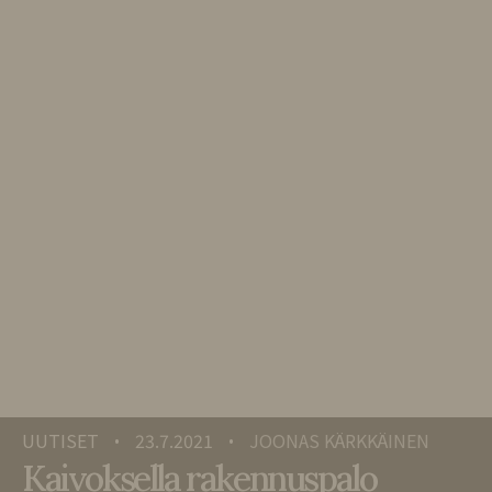
UUTISET
23.7.2021
JOONAS KÄRKKÄINEN
•
•
Kaivoksella rakennuspalo