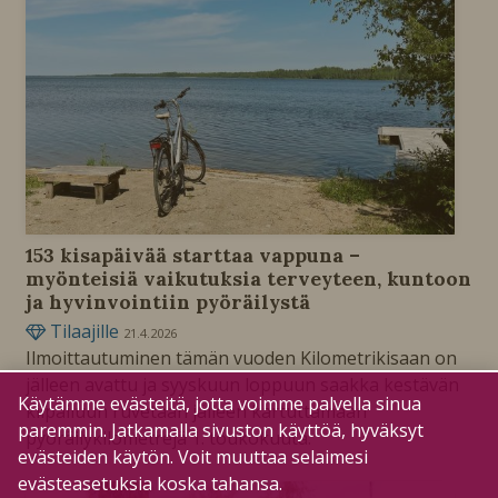
153 kisapäivää starttaa vappuna –
myönteisiä vaikutuksia terveyteen, kuntoon
ja hyvinvointiin pyöräilystä
Tilaajille
21.4.2026
Ilmoittautuminen tämän vuoden Kilometrikisaan on
jälleen avattu ja syyskuun loppuun saakka kestävän
Käytämme evästeitä, jotta voimme palvella sinua
kilpailuun ruvetaan jälleen kartuttamaan
paremmin. Jatkamalla sivuston käyttöä, hyväksyt
pyöräilykilometrejä 1. toukokuuta.
evästeiden käytön. Voit muuttaa selaimesi
evästeasetuksia koska tahansa.