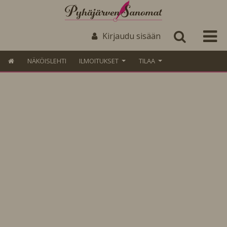
Kirjaudu sisään
NÄKÖISLEHTI
ILMOITUKSET
TILAA