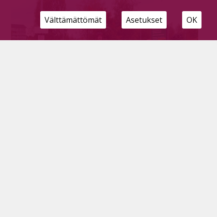
Välttämättömät
Asetukset
OK
Hopea ei ole häpeä – ennätysmäärä polki
kilometrinsä Pyhäjärven kuntasarjapottiin
Tilaajille
6.10.2025
Toukokuussa startannut Kilometrikisa on jälleen
poljettu maaliin. Tänä vuonna Pyhäjärvi joutui
luopumaan kuntasarjan kultapaikastaan, vaikka
ennätyksiäkin rikottiin nyt, kun pyhäjärviset ottivat
osaa kisaan jo viidettä vuotta putkeen.