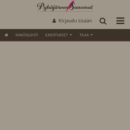
Kirjaudu sisään
NÄKÖISLEHTI
ILMOITUKSET
TILAA