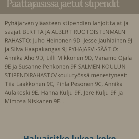
Päättäjäisissä jaetut stipendit
Pyhäjärven yläasteen stipendien lahjoittajat ja
saajat BERTTA JA ALBERT RUOTOISTENMÄEN
RAHASTO: Juho Heinonen 9D, Jesse Jauhiainen 9J
ja Silva Haapakangas 9J PYHÄJÄRVI-SÄÄTIÖ:
Annika Aho 9D, Lilli Mikkonen 9D, Vanamo Ojala
9E ja Susanne Pehkonen 9F SALMEN KOULUN
STIPENDIRAHASTO/koulutyössä menestyneet:
Tiia Laakkonen 9C, Pihla Pesonen 9C, Annika
Aulakoski 9E, Hanna Kulju 9F, Jere Kulju 9F ja
Mimosa Niskanen 9F…
Haluaisitko lukea koko