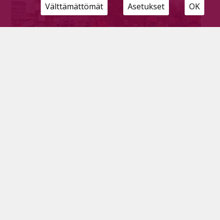
Välttämättömät
Asetukset
OK
Hopea ei ole häpeä – ennätysmäärä polki
kilometrinsä Pyhäjärven kuntasarjapottiin
Tilaajille
6.10.2025
Toukokuussa startannut Kilometrikisa on jälleen
poljettu maaliin. Tänä vuonna Pyhäjärvi joutui
luopumaan kuntasarjan kultapaikastaan, vaikka
ennätyksiäkin rikottiin nyt, kun pyhäjärviset ottivat
osaa kisaan jo viidettä vuotta putkeen.