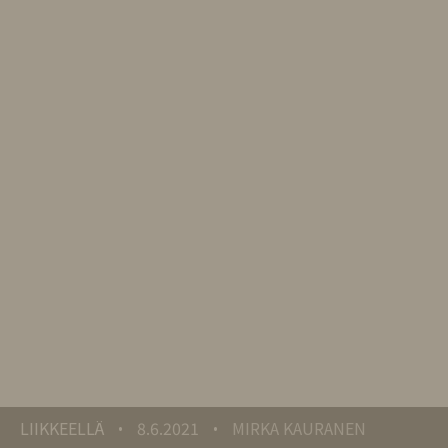
LIIKKEELLÄ
8.6.2021
MIRKA KAURANEN
•
•