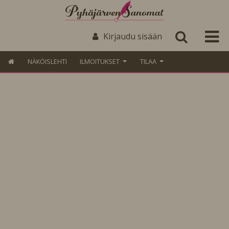
Kirjaudu sisään
NÄKÖISLEHTI
ILMOITUKSET
TILAA