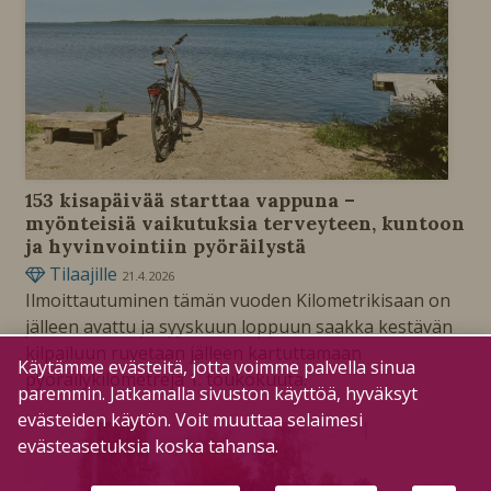
153 kisapäivää starttaa vappuna –
myönteisiä vaikutuksia terveyteen, kuntoon
ja hyvinvointiin pyöräilystä
Tilaajille
21.4.2026
Ilmoittautuminen tämän vuoden Kilometrikisaan on
jälleen avattu ja syyskuun loppuun saakka kestävän
kilpailuun ruvetaan jälleen kartuttamaan
Käytämme evästeitä, jotta voimme palvella sinua
pyöräilykilometrejä 1. toukokuuta.
paremmin. Jatkamalla sivuston käyttöä, hyväksyt
evästeiden käytön. Voit muuttaa selaimesi
evästeasetuksia koska tahansa.