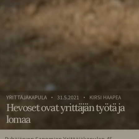
YRITTÄJÄKAPULA
31.5.2021
KIRSI HAAPEA
•
•
Hevoset ovat yrittäjän työtä ja
lomaa