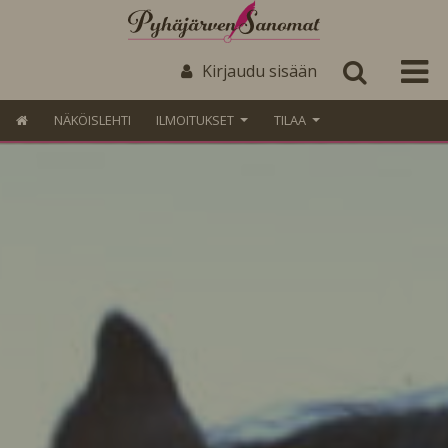
Kirjaudu sisään
NÄKÖISLEHTI
ILMOITUKSET
TILAA