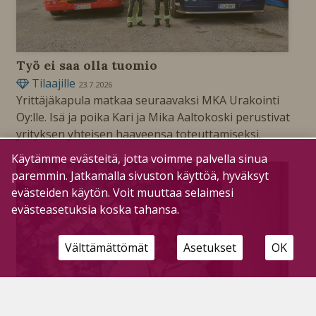
Työ ei saa olla tuomio
Tilaajille
23.7.2026
Yrittäjäkapula matkaa seuraavaksi MKA Urakointi
Oy:lle. Isä ja poika Kari ja Mika Aaltokoski perustivat
yrityksen yhteisen haaveensa toteuttamiseksi.
Käytämme evästeitä, jotta voimme palvella sinua
paremmin. Jatkamalla sivuston käyttöä, hyväksyt
evästeiden käytön. Voit muuttaa selaimesi
evästeasetuksia koska tahansa.
Välttämättömät
Asetukset
OK