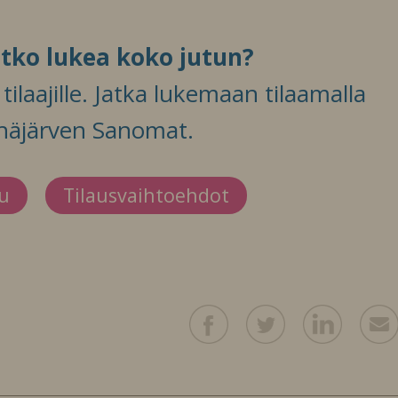
itko lukea koko jutun?
ilaajille. Jatka lukemaan tilaamalla
häjärven Sanomat.
du
Tilausvaihtoehdot