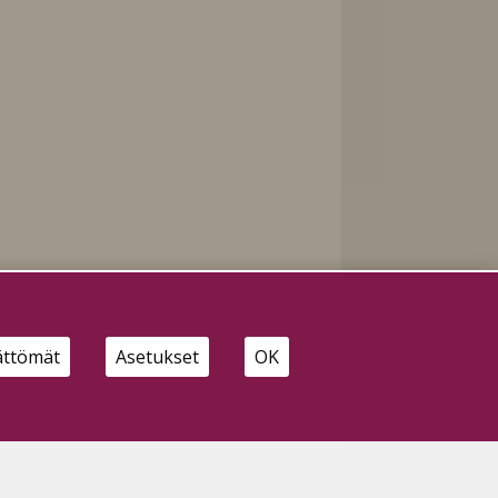
ättömät
Asetukset
OK