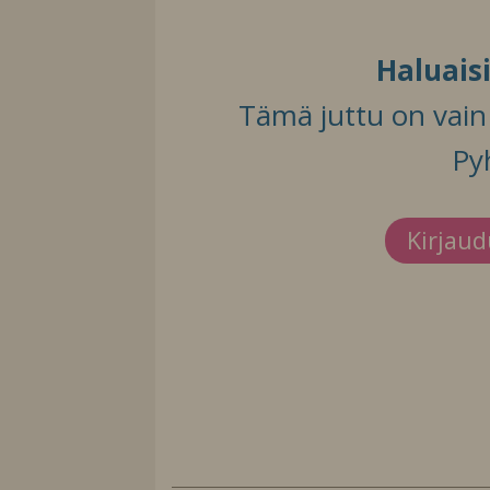
Haluais
Tämä juttu on vain t
Py
Kirjau