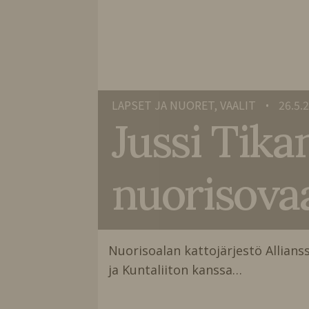
LAPSET JA NUORET, VAALIT
26.5.
•
Jussi Tik
nuorisovaa
Nuorisoalan kattojärjestö Allians
ja Kuntaliiton kanssa…