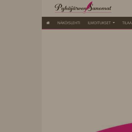
NÄKÖISLEHTI
ILMOITUKSET
TILA