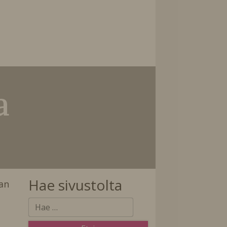
a
Hae sivustolta
kan