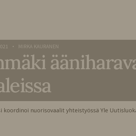
2021
MIRKA KAURANEN
•
anmäki ääniharav
leissa
si koordinoi nuorisovaalit yhteistyössä Yle Uutisluo