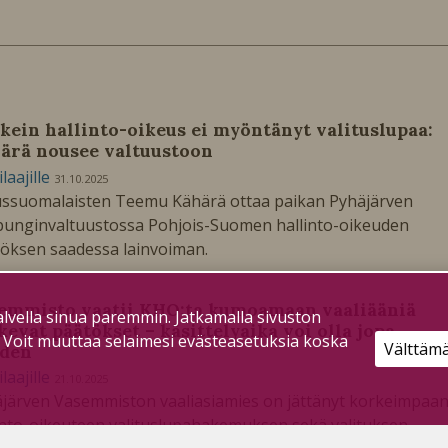
kein hallinto-oikeus ei myöntänyt valituslupaa:
ärä nousee valtuustoon
ilaajille
31.10.2025
ssuomalaisten Teemu Kähärä ottaa paikan Pyhäjärven
unginvaltuustossa Pohjois-Suomen hallinto-oikeuden
öksen saadessa lainvoiman.
emmisto vaatii KHO:ta kumoamaan vaaliääniä
lvella sinua paremmin. Jatkamalla sivuston
kevat päätökset – käsittelyaika voi olla jopa
. Voit muuttaa selaimesi evästeasetuksia koska
Välttäm
den
ilaajille
21.10.2025
järven Vasemmiston vaaliasiamies on jättänyt korkeimpaa
into-oikeuteen valituslupahakemuksen sekä valituksen