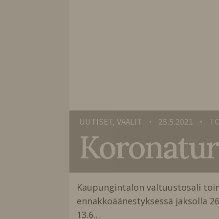
UUTISET, VAALIT
25.5.2021
TO
•
•
Koronatur
Kaupungintalon valtuustosali toi
ennakkoäänestyksessä jaksolla 26.
13.6…