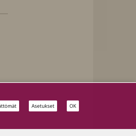
ättömät
Asetukset
OK
n