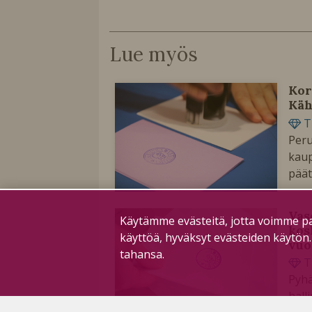
Lue myös
Kor
Käh
T
Peru
kaup
päät
Vas
Käytämme evästeitä, jotta voimme pa
kos
käyttöä, hyväksyt evästeiden käytön
vuo
tahansa.
T
Pyhä
hall