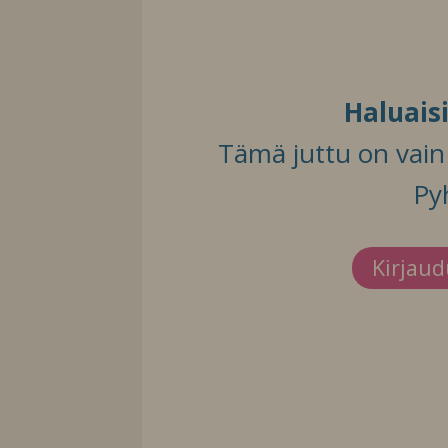
Haluais
Tämä juttu on vain t
Py
Kirjau