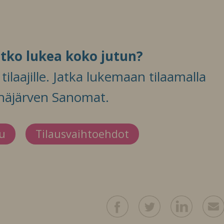
itko lukea koko jutun?
ilaajille. Jatka lukemaan tilaamalla
häjärven Sanomat.
du
Tilausvaihtoehdot