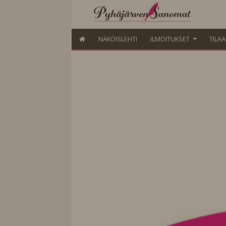
NÄKÖISLEHTI
ILMOITUKSET
TILA