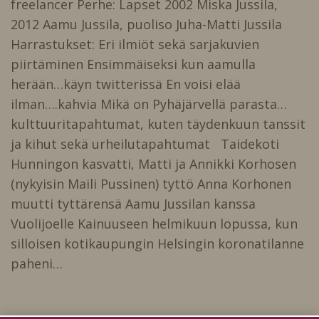
freelancer Perhe: Lapset 2002 Miska Jussila,
2012 Aamu Jussila, puoliso Juha-Matti Jussila
Harrastukset: Eri ilmiöt sekä sarjakuvien
piirtäminen Ensimmäiseksi kun aamulla
herään…käyn twitterissä En voisi elää
ilman….kahvia Mikä on Pyhäjärvellä parasta…
kulttuuritapahtumat, kuten täydenkuun tanssit
ja kihut sekä urheilutapahtumat Taidekoti
Hunningon kasvatti, Matti ja Annikki Korhosen
(nykyisin Maili Pussinen) tyttö Anna Korhonen
muutti tyttärensä Aamu Jussilan kanssa
Vuolijoelle Kainuuseen helmikuun lopussa, kun
silloisen kotikaupungin Helsingin koronatilanne
paheni…