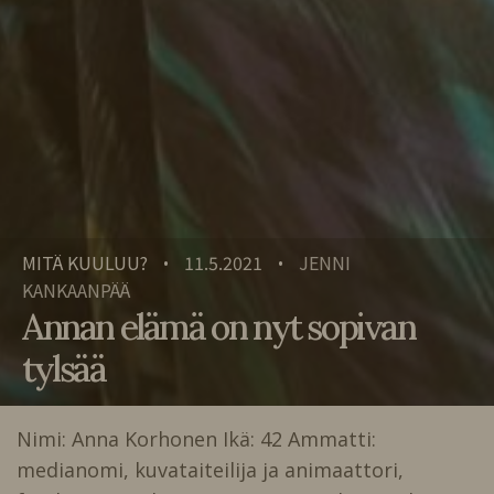
MITÄ KUULUU?
11.5.2021
JENNI
•
•
KANKAANPÄÄ
Annan elämä on nyt sopivan
tylsää
Nimi: Anna Korhonen Ikä: 42 Ammatti:
medianomi, kuvataiteilija ja animaattori,