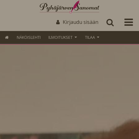
Kirjaudu sisään
NÄKÖISLEHTI
ILMOITUKSET
TILAA