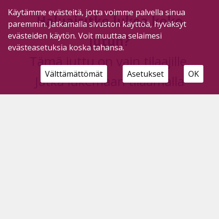
Käytämme evästeitä, jotta voimme palvella sinua
Haluaisitko lukea koko
paremmin. Jatkamalla sivuston käyttöä, hyväksyt
evästeiden käytön. Voit muuttaa selaimesi
jutun?
evästeasetuksia koska tahansa.
Tämä juttu on vain tilaajille.
Välttämättömät
Asetukset
OK
Jatka lukemaan tilaamalla
Pyhäjärven Sanomat.
Kirjaudu
Tilausvaihtoehdot