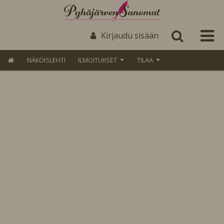
Kirjaudu sisään
NÄKÖISLEHTI
ILMOITUKSET
TILAA