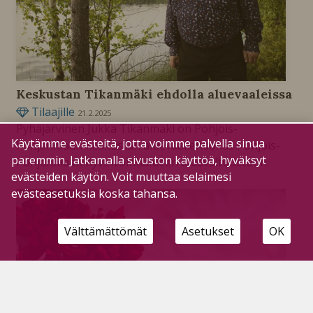
Keskustan Tikanmäki ehdolla aluevaaleissa
Tilaajille
21.2.2025
Pyhäjärvinen Jukka Tikanmäki on Pohjois-
Käytämme evästeitä, jotta voimme palvella sinua
Pohjanmaan Keskustan aluevaaliehdokas Pohjois-
paremmin. Jatkamalla sivuston käyttöä, hyväksyt
Pohjanmaan hyvinvointialueen aluevaltuustoon.
evästeiden käytön. Voit muuttaa selaimesi
evästeasetuksia koska tahansa.
Välttämättömät
Asetukset
OK