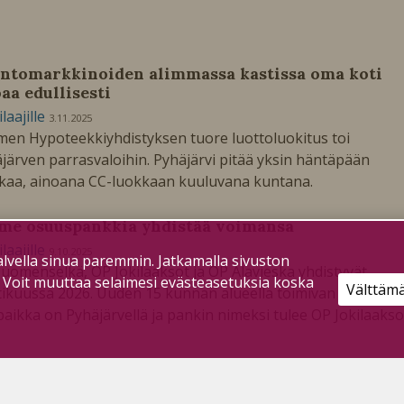
ntomarkkinoiden alimmassa kastissa oma koti
oaa edullisesti
ilaajille
3.11.2025
en Hypoteekkiyhdistyksen tuore luottoluokitus toi
järven parrasvaloihin. Pyhäjärvi pitää yksin häntäpään
kaa, ainoana CC-luokkaan kuuluvana kuntana.
me osuuspankkia yhdistää voimansa
ilaajille
9.10.2025
lvella sinua paremmin. Jatkamalla sivuston
uomenselkä, OP Jokilaaksot ja OP Alavieska yhdistyvät
. Voit muuttaa selaimesi evästeasetuksia koska
Välttäm
ikuussa 2026. Uuden 15 kunnan alueella toimivan pankin
paikka on Pyhäjärvellä ja pankin nimeksi tulee OP Jokilaakso
kkorikollisten tehtailemat huijausyritykset
västi lisääntyneet – OP Suomenselkä ohjeistaa