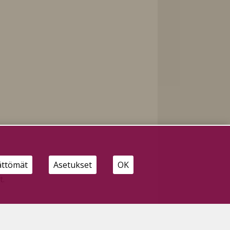
ättömät
Asetukset
OK
t.