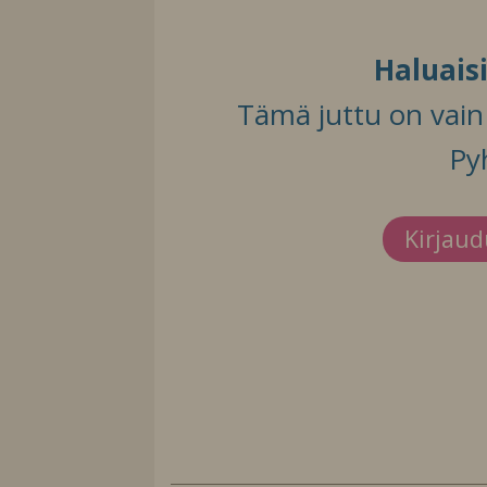
Haluais
Tämä juttu on vain t
Py
Kirjau