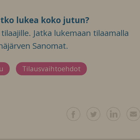
itko lukea koko jutun?
ilaajille. Jatka lukemaan tilaamalla
häjärven Sanomat.
du
Tilausvaihtoehdot