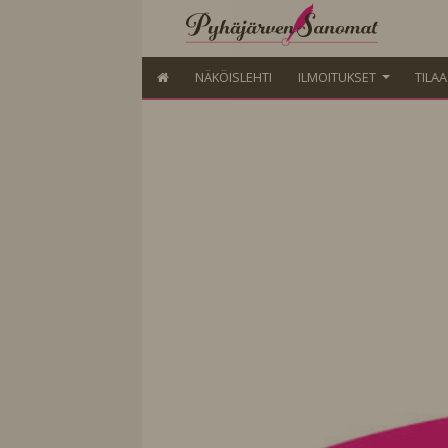
NÄKÖISLEHTI
ILMOITUKSET
TILA