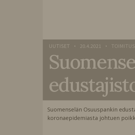
UUTISET
20.4.2021
TOIMITUS
•
•
Suomense
edustajist
Suomenselän Osuuspankin edustaji
koronaepidemiasta johtuen poikk