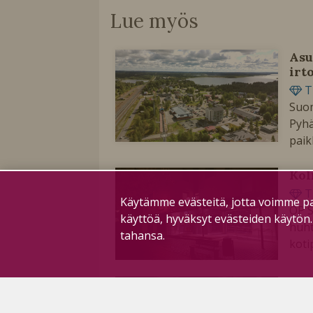
Lue myös
Asu
irt
T
Suom
Pyhä
paik
Kol
T
Käytämme evästeitä, jotta voimme pa
OP S
käyttöä, hyväksyt evästeiden käytön
huht
tahansa.
koti
Ver
sel