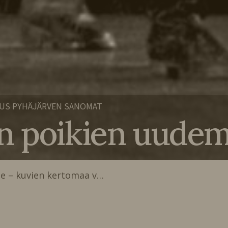
US PYHÄJÄRVEN SANOMAT
 poikien uudempi
le – kuvien kertomaa v…