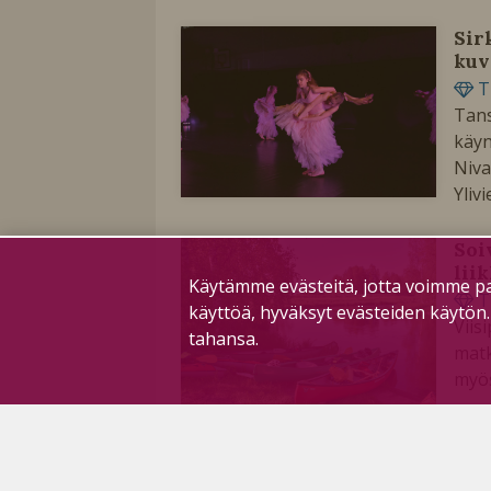
Sir
kuv
T
Tans
käyn
Niva
Yliv
Soi
lii
Käytämme evästeitä, jotta voimme pa
T
käyttöä, hyväksyt evästeiden käytön
Viis
tahansa.
matk
myös
Tai
Alp