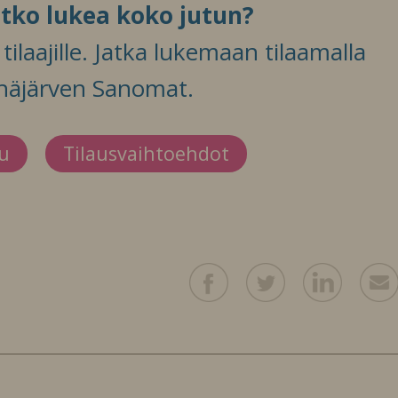
itko lukea koko jutun?
ilaajille. Jatka lukemaan tilaamalla
häjärven Sanomat.
du
Tilausvaihtoehdot