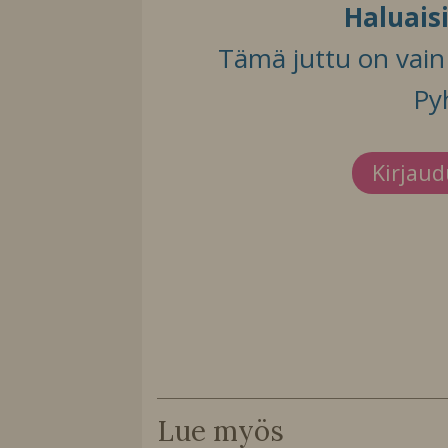
Haluais
Tämä juttu on vain t
Py
Kirjau
Lue myös