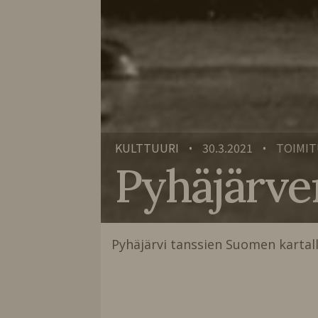
KULTTUURI
30.3.2021
TOIMIT
•
•
Pyhäjärven
Pyhäjärvi tanssien Suomen kartal