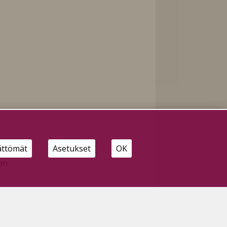
ättömät
Asetukset
OK
on