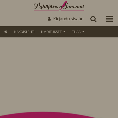
Kirjaudu sisään
NÄKÖISLEHTI
ILMOITUKSET
TILAA