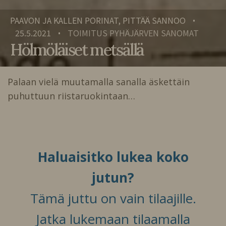
PAAVON JA KALLEN PORINAT, PITTÄÄ SANNOO
•
25.5.2021
TOIMITUS PYHÄJÄRVEN SANOMAT
•
Hölmöläiset metsällä
Palaan vielä muutamalla sanalla äskettäin
puhuttuun riistaruokintaan…
Haluaisitko lukea koko
jutun?
Tämä juttu on vain tilaajille.
Jatka lukemaan tilaamalla