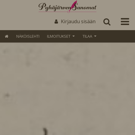
Kirjaudu sisään
NÄKÖISLEHTI
ILMOITUKSET
TILAA