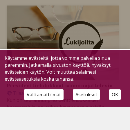
Käytämme evästeitä, jotta voimme palvella sinua
paremmin. Jatkamalla sivuston käyttöä, hyväksyt
evästeiden käytön. Voit muuttaa selaimesi
evästeasetuksia koska tahansa.
Presidenttiehdokkaat samoinajattelevia
Tilaajille
18.1.2024
Välttämättömät
Asetukset
OK
Kun on seurannut presidenttiehdokkaiden
haastatteluja, on vaikea havaita eroja heidän
ajatuksen juoksussaan.