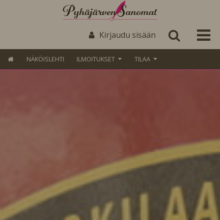
Kirjaudu sisään
NÄKÖISLEHTI
ILMOITUKSET
TILAA