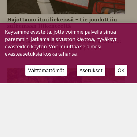
Hajottamo ilmiliekeissä – tie jouduttiin
sulkemaan liikenteeltä
Käytämme evästeitä, jotta voimme palvella sinua
Tilaajille
18.11.2025
paremmin. Jatkamalla sivuston käyttöä, hyväksyt
Tiistai-iltana korjaamo- ja romuliikkeenä toiminut
evästeiden käytön. Voit muuttaa selaimesi
hallirakennus tuhoutui täysin tulipalossa
evästeasetuksia koska tahansa.
Vaskikellontiellä.
Välttämättömät
Asetukset
OK