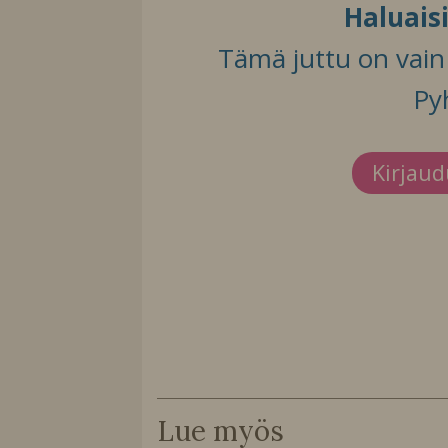
Haluais
Tämä juttu on vain t
Py
Kirjau
Lue myös