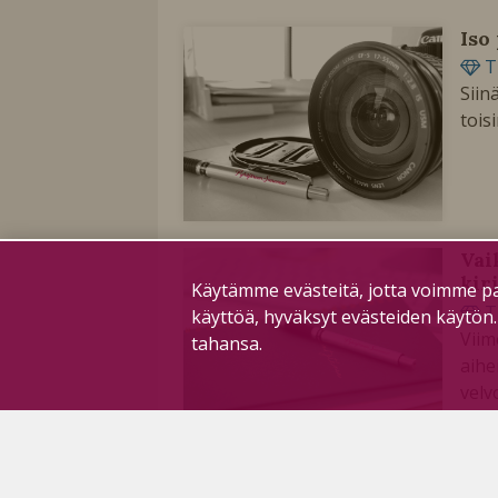
Iso
T
Siin
tois
Vai
kir
Käytämme evästeitä, jotta voimme pa
T
käyttöä, hyväksyt evästeiden käytön
Viim
tahansa.
aihe
velv
Mik
tär