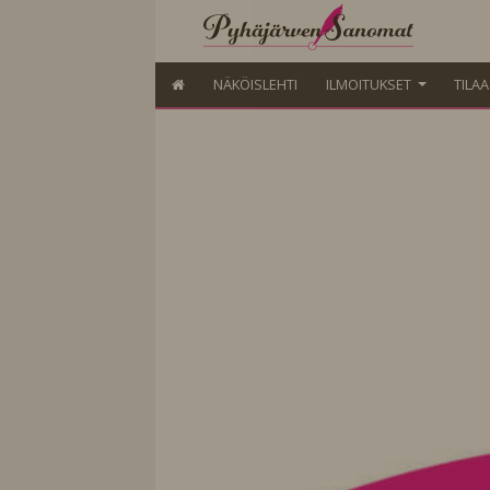
NÄKÖISLEHTI
ILMOITUKSET
TILA