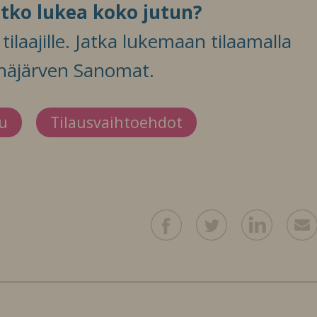
itko lukea koko jutun?
ilaajille. Jatka lukemaan tilaamalla
häjärven Sanomat.
du
Tilausvaihtoehdot