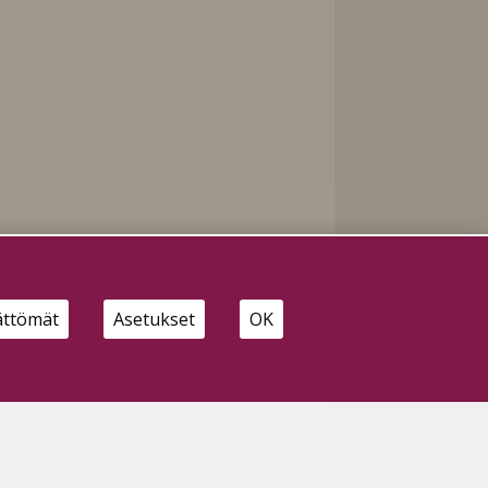
n
ättömät
Asetukset
OK
n