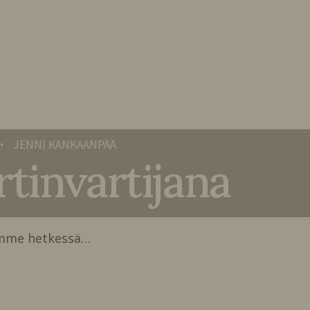
JENNI KANKAANPÄÄ
•
tinvartijana
emme hetkessä…