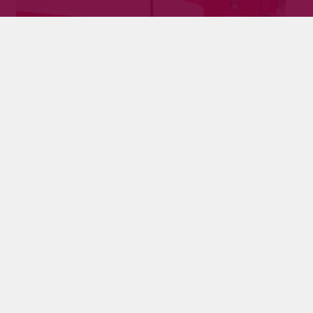
Teollisuuskiinteistö tulessa Pyhäjärvellä
Tilaajille
8.12.2023
Pyhäjärven teollisuusalueella on käynnissä
teollisuuskiinteistön tulipalo. Pelastuslaitos sai
hälytyksen keskisuureen rakennuspaloon ennen
iltayhdeksää. Pelastuslaitos on vahvistanut, että
kyseessä on noin 200 neliöinen autokorjaamo.