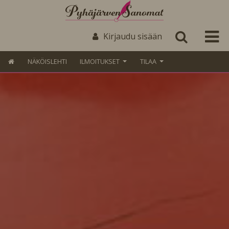
Kirjaudu sisään
NÄKÖISLEHTI
ILMOITUKSET
TILAA