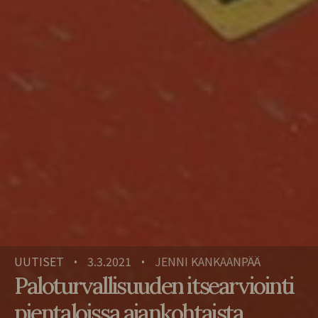
UUTISET
3.3.2021
JENNI KANKAANPÄÄ
•
•
Paloturvallisuuden itsearviointi
pientaloissa ajankohtaista