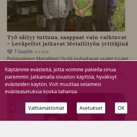
Työ säilyy tuttuna, saappaat vain vaihtuvat
– Leväpellot jatkavat Metallityön yrittäjinä
Tilaajille
16.6.2026
Pyhäsalmen Metallityö Oy:llä puhaltavat uudet tuulet,
sillä kesäkuun alussa pitkäaikainen yrittäjä Risto
Käytämme evästeitä, jotta voimme palvella sinua
Niskanen möi yrityksensä työntekijöilleen, Timo ja
paremmin. Jatkamalla sivuston käyttöä, hyväksyt
Tommi Leväpellolle.
evästeiden käytön. Voit muuttaa selaimesi
evästeasetuksia koska tahansa.
Välttämättömät
Asetukset
OK