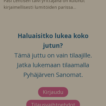
Pasi Lehtisen talvi yrittäjänä on kulunut
kirjaimellisesti lumitöiden parissa…
Haluaisitko lukea koko
jutun?
Tämä juttu on vain tilaajille.
Jatka lukemaan tilaamalla
Pyhäjärven Sanomat.
Kirjaudu
Tilausvaihtoehdot