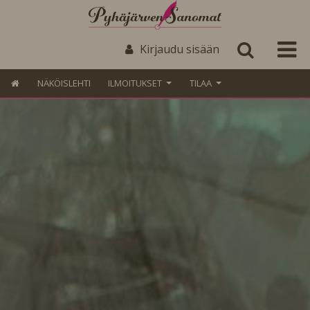
Kirjaudu sisään
NÄKÖISLEHTI
ILMOITUKSET
TILAA