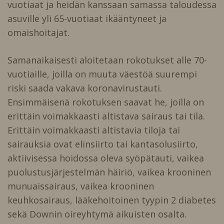
vuotiaat ja heidän kanssaan samassa taloudessa
asuville yli 65-vuotiaat ikääntyneet ja
omaishoitajat.
Samanaikaisesti aloitetaan rokotukset alle 70-
vuotiaille, joilla on muuta väestöä suurempi
riski saada vakava koronavirustauti.
Ensimmäisenä rokotuksen saavat he, joilla on
erittäin voimakkaasti altistava sairaus tai tila.
Erittäin voimakkaasti altistavia tiloja tai
sairauksia ovat elinsiirto tai kantasolusiirto,
aktiivisessa hoidossa oleva syöpätauti, vaikea
puolustusjärjestelmän häiriö, vaikea krooninen
munuaissairaus, vaikea krooninen
keuhkosairaus, lääkehoitoinen tyypin 2 diabetes
sekä Downin oireyhtymä aikuisten osalta.