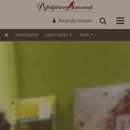
Kirjaudu sisään
NÄKÖISLEHTI
ILMOITUKSET
TILAA