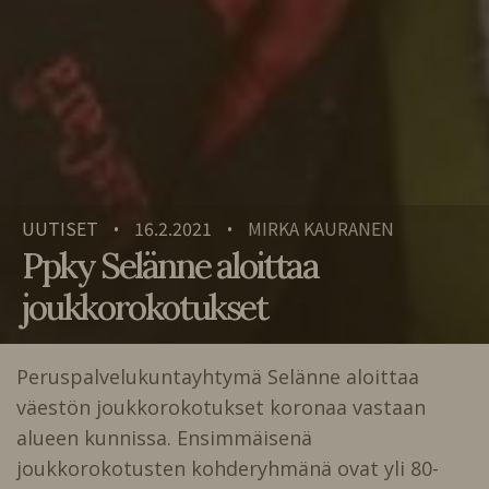
UUTISET
16.2.2021
MIRKA KAURANEN
•
•
Ppky Selänne aloittaa
joukkorokotukset
Peruspalvelukuntayhtymä Selänne aloittaa
väestön joukkorokotukset koronaa vastaan
alueen kunnissa. Ensimmäisenä
joukkorokotusten kohderyhmänä ovat yli 80-