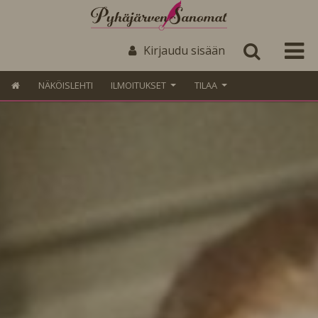
Kirjaudu sisään
NÄKÖISLEHTI
ILMOITUKSET
TILAA