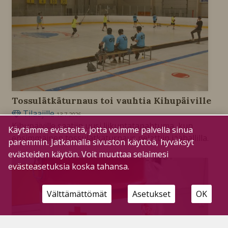
Tossulätkäturnaus toi vauhtia Kihupäiville
Tilaajille
13.7.2026
Kihupäiville saatiin uusi liikuntatapahtuma, kun
Käytämme evästeitä, jotta voimme palvella sinua
ensimmäinen tossulätkäturnaus pelattiin jäähallilla.
paremmin. Jatkamalla sivuston käyttöä, hyväksyt
evästeiden käytön. Voit muuttaa selaimesi
evästeasetuksia koska tahansa.
Välttämättömät
Asetukset
OK