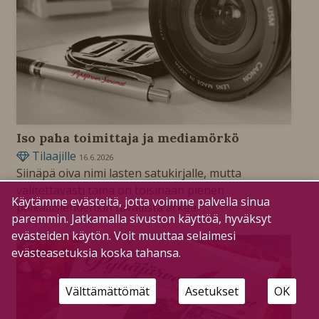
Iso paha toimittaja ja mediamörkö
Tilaajille
16.6.2026
Siinäpä oiva nimi lasten satukirjalle, mutta
valitettavasti tämä on toisinaan pienen
Käytämme evästeitä, jotta voimme palvella sinua
paikallislehdenkin tavallista arkea.
paremmin. Jatkamalla sivuston käyttöä, hyväksyt
evästeiden käytön. Voit muuttaa selaimesi
evästeasetuksia koska tahansa.
Välttämättömät
Asetukset
OK