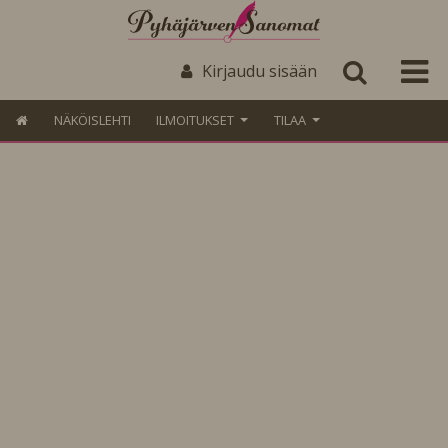
Kirjaudu sisään
NÄKÖISLEHTI
ILMOITUKSET
TILAA