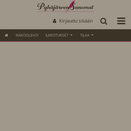
Kirjaudu sisään
NÄKÖISLEHTI
ILMOITUKSET
TILAA