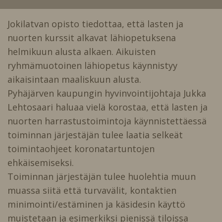
Jokilatvan opisto tiedottaa, että lasten ja
nuorten kurssit alkavat lähiopetuksena
helmikuun alusta alkaen. Aikuisten
ryhmämuotoinen lähiopetus käynnistyy
aikaisintaan maaliskuun alusta.
Pyhäjärven kaupungin hyvinvointijohtaja Jukka
Lehtosaari haluaa vielä korostaa, että lasten ja
nuorten harrastustoimintoja käynnistettäessä
toiminnan järjestäjän tulee laatia selkeät
toimintaohjeet koronatartuntojen
ehkäisemiseksi.
Toiminnan järjestäjän tulee huolehtia muun
muassa siitä että turvavälit, kontaktien
minimointi/estäminen ja käsidesin käyttö
muistetaan ja esimerkiksi pienissä tiloissa