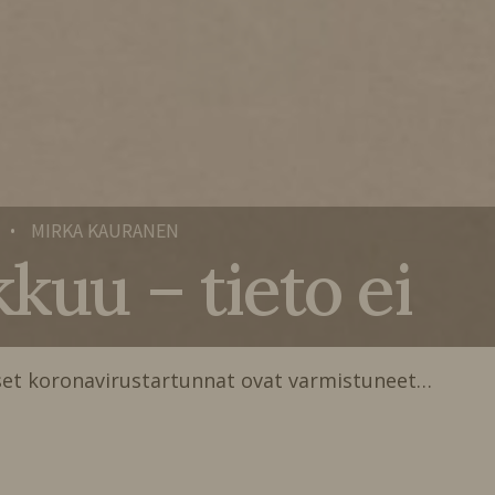
MIRKA KAURANEN
•
kkuu – tieto ei
set koronavirustartunnat ovat varmistuneet…