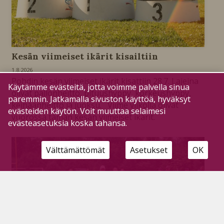
Kesän viimeiset ikärit kisailtiin
1.8.2026
Pohdin kesän viimeiset ikärit kisattiin 28.7. Lajeina
Käytämme evästeitä, jotta voimme palvella sinua
olivat pallonheitto, pituushyppy, korkeushyppy,
paremmin. Jatkamalla sivuston käyttöä, hyväksyt
keihäänheitto ja juoksu. Viime viikolla olivat
evästeiden käytön. Voit muuttaa selaimesi
vuorossa tämän kesän viimeiset ikärit.
evästeasetuksia koska tahansa.
Välttämättömät
Asetukset
OK