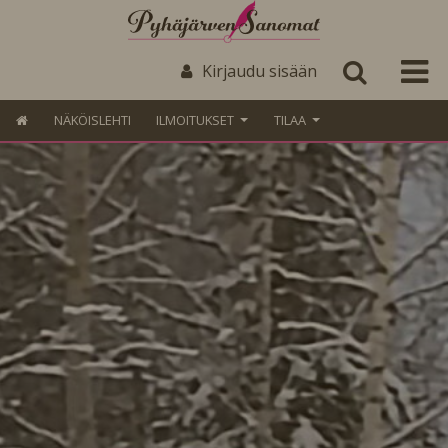
Kirjaudu sisään
NÄKÖISLEHTI
ILMOITUKSET
TILAA