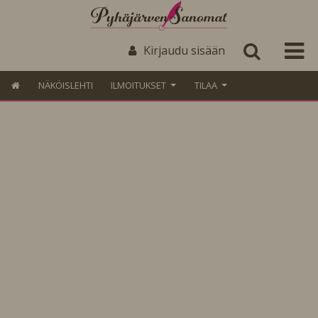
Kirjaudu sisään
NÄKÖISLEHTI
ILMOITUKSET
TILAA