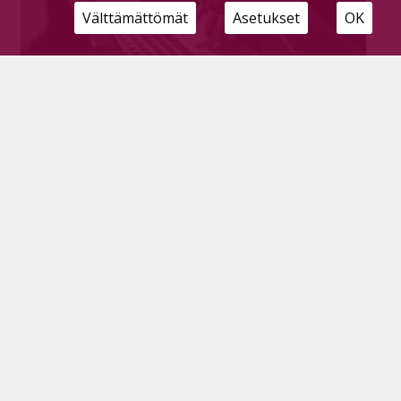
Välttämättömät
Asetukset
OK
Verkkorikollisten tehtailemat
huijausyritykset selvästi lisääntyneet – OP
Suomenselkä ohjeistaa huijauksen
tunnistamiseen
Tilaajille
13.6.2024
OP Suomenselkä tiedottaa, että verkkorikolliset
kalastelevat heidän nimissään asiakkaiden tunnuksia
tekstiviesteillä, sähköposteilla sekä soittamalla.
Kevään aikana huijaukset ovat selvästi lisääntyneet.
Lue pankin vinkit huijauksen tunnistamiseen.