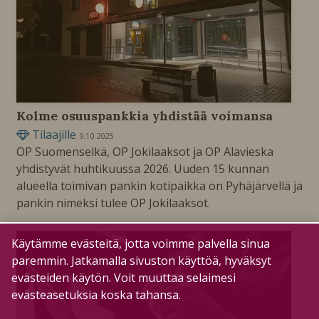
Kolme osuuspankkia yhdistää voimansa
Tilaajille
9.10.2025
OP Suomenselkä, OP Jokilaaksot ja OP Alavieska
yhdistyvät huhtikuussa 2026. Uuden 15 kunnan
alueella toimivan pankin kotipaikka on Pyhäjärvellä ja
pankin nimeksi tulee OP Jokilaaksot.
Käytämme evästeitä, jotta voimme palvella sinua
paremmin. Jatkamalla sivuston käyttöä, hyväksyt
evästeiden käytön. Voit muuttaa selaimesi
evästeasetuksia koska tahansa.