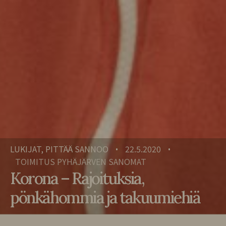
LUKIJAT, PITTÄÄ SANNOO
22.5.2020
•
•
TOIMITUS PYHÄJÄRVEN SANOMAT
Korona – Rajoituksia,
pönkähommia ja takuumiehiä