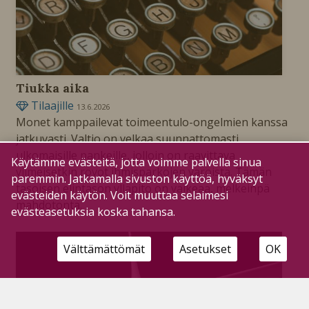
Tiukka aika
Tilaajille
13.6.2026
Monet kamppailevat toimeentulo-ongelmien kanssa
jatkuvasti. Valtio on velkaa suunnattomasti
ulkomaisille pankeille, jolloin on raavittava
Käytämme evästeitä, jotta voimme palvella sinua
viimeisetkin rovot ihmisparkojen varoista. Tämän
paremmin. Jatkamalla sivuston käyttöä, hyväksyt
tasoisen elintason ylläpito on vaikeaa, melkeinpä
evästeiden käytön. Voit muuttaa selaimesi
mahdotonta.
evästeasetuksia koska tahansa.
Välttämättömät
Asetukset
OK