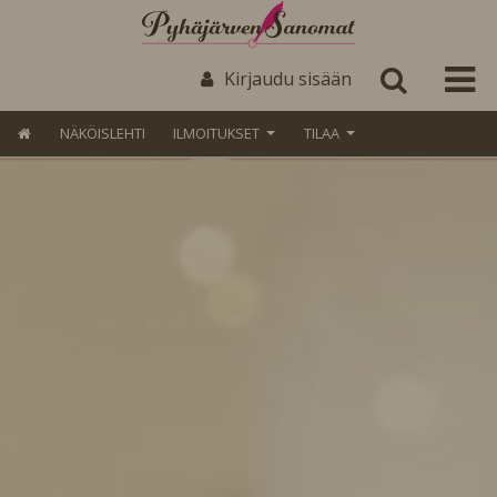
Kirjaudu sisään
NÄKÖISLEHTI
ILMOITUKSET
TILAA