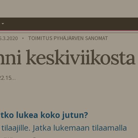
A
6.3.2020
TOIMITUS PYHÄJÄRVEN SANOMAT
•
nni keskiviikosta
 22.15…
itko lukea koko jutun?
ilaajille. Jatka lukemaan tilaamalla