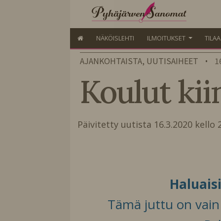
NÄKÖISLEHTI
ILMOITUKSET
TILA
AJANKOHTAISTA, UUTISAIHEET
1
•
Koulut kii
Päivitetty uutista 16.3.2020 kello
Haluais
Tämä juttu on vain t