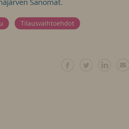
häjärven Sanomat.
du
Tilausvaihtoehdot