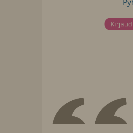
Py
Kirjau