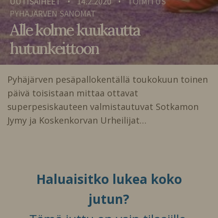
UUTISAIHEET
14.2.2020
TOIMITUS
•
•
PYHÄJÄRVEN SANOMAT
Alle kolme kuukautta
hutunkeittoon
Pyhäjärven pesäpallokentällä toukokuun toinen
päivä toisistaan mittaa ottavat
superpesiskauteen valmistautuvat Sotkamon
Jymy ja Koskenkorvan Urheilijat…
Haluaisitko lukea koko
jutun?