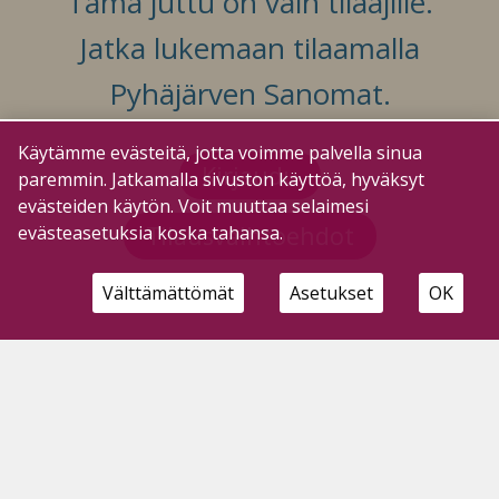
Tämä juttu on vain tilaajille.
Jatka lukemaan tilaamalla
Pyhäjärven Sanomat.
Käytämme evästeitä, jotta voimme palvella sinua
Kirjaudu
paremmin. Jatkamalla sivuston käyttöä, hyväksyt
evästeiden käytön. Voit muuttaa selaimesi
Tilausvaihtoehdot
evästeasetuksia koska tahansa.
Välttämättömät
Asetukset
OK