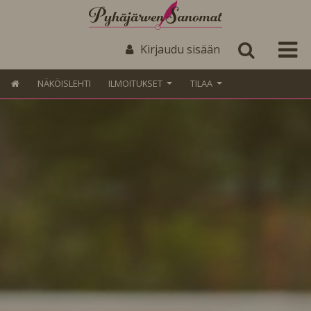
Kirjaudu sisään
NÄKÖISLEHTI
ILMOITUKSET
TILAA