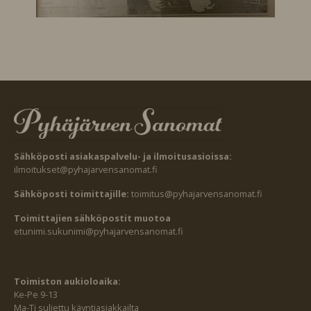
Sähköposti asiakaspalvelu- ja ilmoitusasioissa:
ilmoitukset@pyhajarvensanomat.fi
Sähköposti toimittajille:
toimitus@pyhajarvensanomat.fi
Toimittajien sähköpostit muotoa
etunimi.sukunimi@pyhajarvensanomat.fi
Toimiston aukioloaika:
Ke-Pe 9-13
Ma-Ti suljettu käyntiasiakkailta