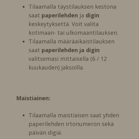
Tilaamalla täystilauksen kestona
saat
paperilehden
ja
digin
keskeytyksettä. Voit valita
kotimaan- tai ulkomaantilauksen.
Tilaamalla määräaikaistilauksen
saat
paperilehden ja digin
valitsemasi mittaisella (6 / 12
kuukauden) jaksoilla.
Maistiainen:
Tilaamalla maistiaisen saat yhden
paperilehden irtonumeron sekä
päivän digiä.