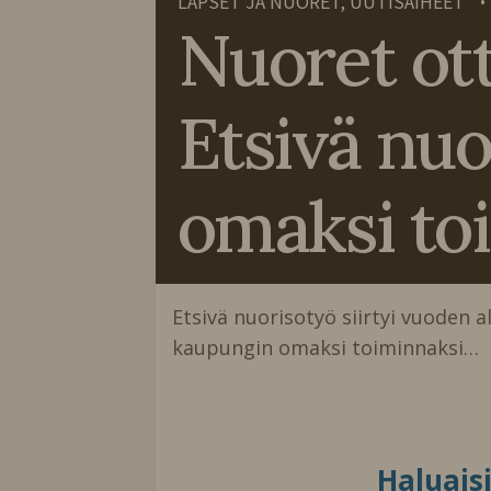
LAPSET JA NUORET, UUTISAIHEET
•
Nuoret ott
Etsivä nu
omaksi to
Etsivä nuorisotyö siirtyi vuoden a
kaupungin omaksi toiminnaksi…
Haluais