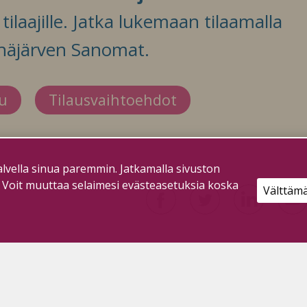
ilaajille. Jatka lukemaan tilaamalla
häjärven Sanomat.
du
Tilausvaihtoehdot
lvella sinua paremmin. Jatkamalla sivuston
. Voit muuttaa selaimesi evästeasetuksia koska
Välttäm