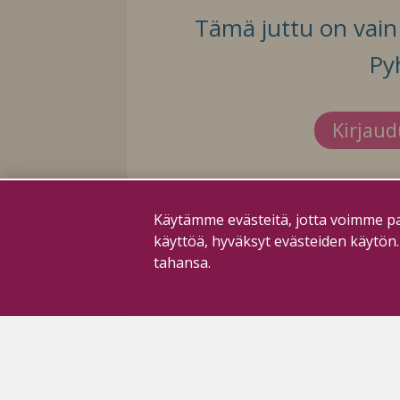
Tämä juttu on vain t
Py
Kirjau
Käytämme evästeitä, jotta voimme pa
käyttöä, hyväksyt evästeiden käytön
tahansa.