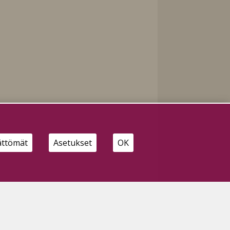
ättömät
Asetukset
OK