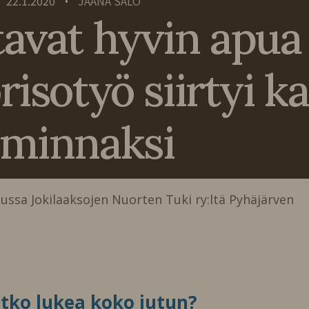
22.1.2020
JAANA SALO
•
avat hyvin apua
orisotyö siirtyi 
iminnaksi
lussa Jokilaaksojen Nuorten Tuki ry:ltä Pyhäjärven
itko lukea koko jutun?