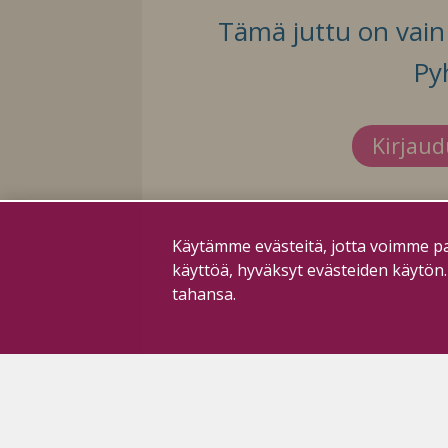
Tämä juttu on vain t
Py
Kirjau
Käytämme evästeitä, jotta voimme pa
käyttöä, hyväksyt evästeiden käytön
tahansa.