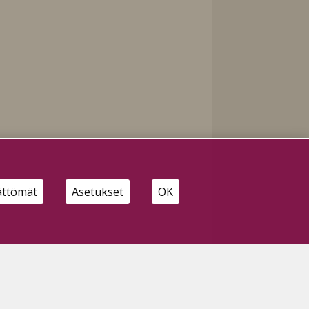
ättömät
Asetukset
OK