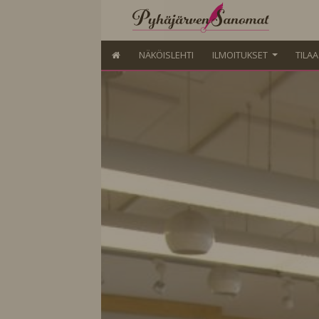
NÄKÖISLEHTI
ILMOITUKSET
TILA