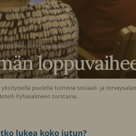
MITUS PYHÄJÄRVEN SANOMAT
̈män loppuvaihe
̈ yksityisellä puolella toimivia sosiaali- ja terveysalan
Hotelli Pyhäsalmeen torstaina…
itko lukea koko jutun?