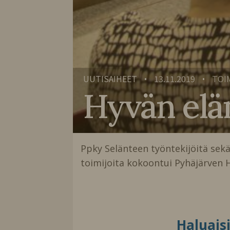
UUTISAIHEET
13.11.2019
TOI
•
•
Hyvän ela
Ppky Selänteen työntekijöitä seka
toimijoita kokoontui Pyhäjärven 
Haluais