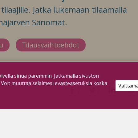
ilaajille. Jatka lukemaan tilaamalla
häjärven Sanomat.
du
Tilausvaihtoehdot
lvella sinua paremmin. Jatkamalla sivuston
. Voit muuttaa selaimesi evästeasetuksia koska
Välttäm