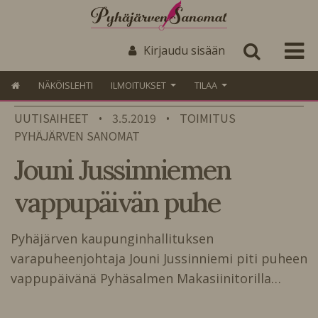
Kirjaudu sisään
NÄKÖISLEHTI
ILMOITUKSET
TILAA
UUTISAIHEET
3.5.2019
TOIMITUS
•
•
PYHÄJÄRVEN SANOMAT
Jouni Jussinniemen
vappupäivän puhe
Pyhäjärven kaupunginhallituksen
varapuheenjohtaja Jouni Jussinniemi piti puheen
vappupäivänä Pyhäsalmen Makasiinitorilla…