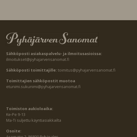
Sähköposti asiakaspalvelu- ja ilmoitusasioissa:
ilmoitukset@pyhajarvensanomat.fi
Sähköposti toimittajille:
toimitus@pyhajarvensanomat.fi
Toimittajien sähköpostit muotoa
etunimi.sukunimi@pyhajarvensanomat.fi
Toimiston aukioloaika:
Ke-Pe 9-13
Ma-Ti suljettu käyntiasiakkailta
Osoite:
Asematie 2, 86800 Pyhäsalmi