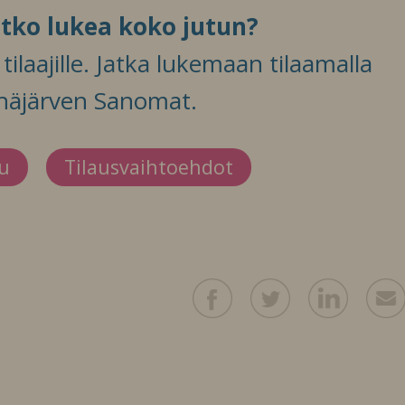
itko lukea koko jutun?
ilaajille. Jatka lukemaan tilaamalla
häjärven Sanomat.
du
Tilausvaihtoehdot