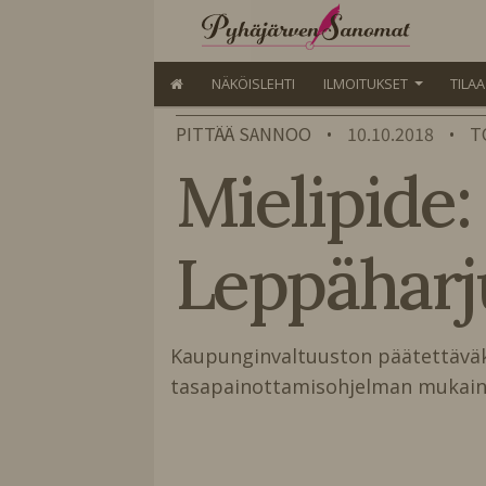
NÄKÖISLEHTI
ILMOITUKSET
TILA
PITTÄÄ SANNOO
10.10.2018
T
•
•
Mielipide:
Leppäharj
Kaupunginvaltuuston päätettäva
tasapainottamisohjelman mukain