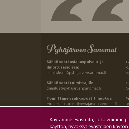
Sähköposti asiakaspalvelu- ja
T
ilmoitusasioissa:
K
ilmoitukset@pyhajarvensanomat.fi
Ma
Sähköposti toimittajille:
O
toimitus@pyhajarvensanomat.fi
A
Toimittajien sähköpostit muotoa
P
etunimi.sukunimi@pyhajarvensanomat.fi
0
Käytämme evästeitä, jotta voimme pa
käyttöä, hyväksyt evästeiden käytön