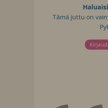
Haluais
Tämä juttu on vain t
Py
Kirjau