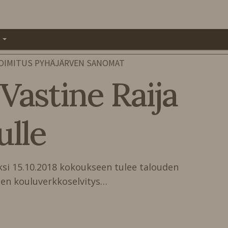
A
OIMITUS PYHÄJÄRVEN SANOMAT
 Vastine Raija
ulle
̈ksi 15.10.2018 kokoukseen tulee talouden
en kouluverkkoselvitys…