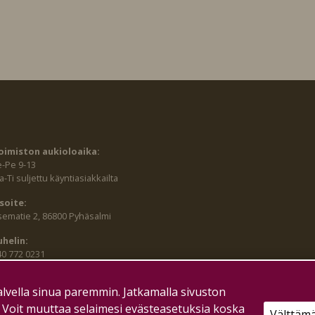
oimiston aukioloaika:
e-Pe 9-13
-Ti suljettu käyntiasiakkailta
soite:
sematie 2, 86800 Pyhäsalmi
uhelin:
40 772 0231
lvella sinua paremmin. Jatkamalla sivuston
. Voit muuttaa selaimesi evästeasetuksia koska
Välttäm