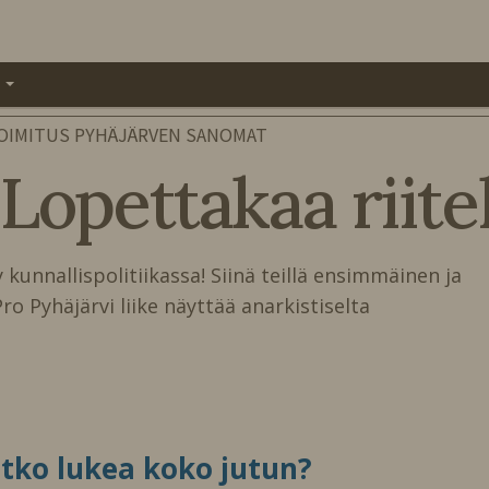
A
OIMITUS PYHÄJÄRVEN SANOMAT
 Lopettakaa riite
unnallispolitiikassa! Siinä teillä ensimmäinen ja
o Pyhäjärvi liike näyttää anarkistiselta
itko lukea koko jutun?