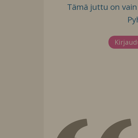
Tämä juttu on vain t
Py
Kirjau