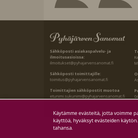
Sähköposti asiakaspalvelu- ja
T
ilmoitusasioissa:
K
ilmoitukset@pyhajarvensanomat.fi
Ma
Sähköposti toimittajille:
O
toimitus@pyhajarvensanomat.fi
A
Toimittajien sähköpostit muotoa
P
etunimi.sukunimi@pyhajarvensanomat.fi
0
Käytämme evästeitä, jotta voimme pa
käyttöä, hyväksyt evästeiden käytön
tahansa.