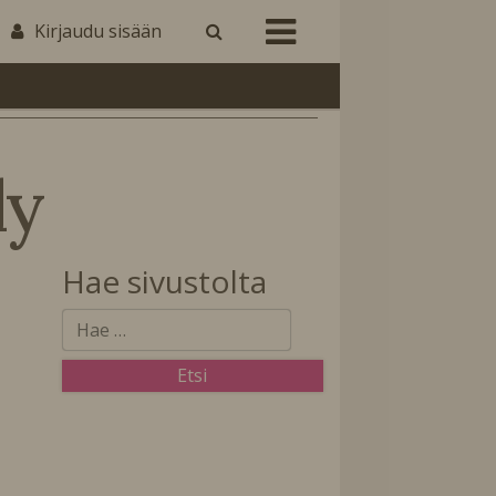
Kirjaudu sisään
ly
Hae sivustolta