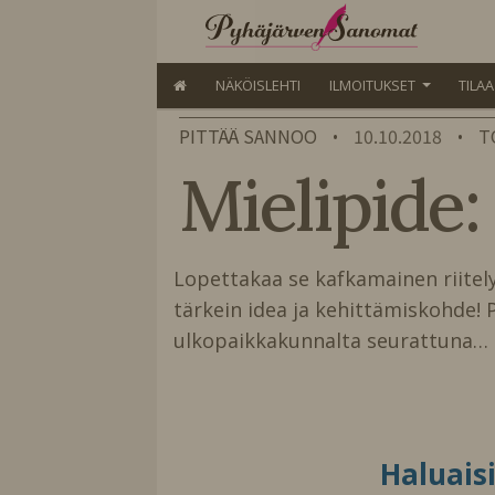
NÄKÖISLEHTI
ILMOITUKSET
TILA
PITTÄÄ SANNOO
10.10.2018
T
•
•
Mielipide:
Lopettakaa se kafkamainen riitely k
tärkein idea ja kehittämiskohde! Pr
ulkopaikkakunnalta seurattuna…
Haluais