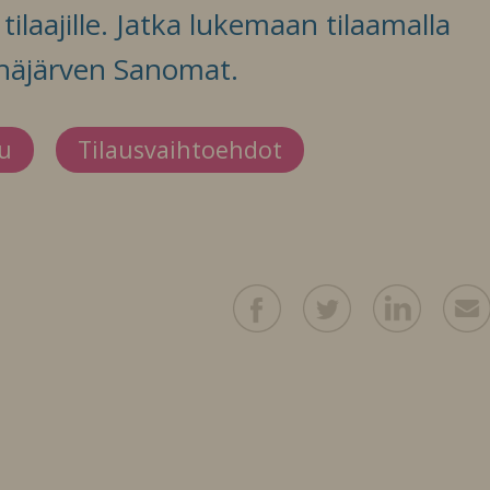
ilaajille. Jatka lukemaan tilaamalla
häjärven Sanomat.
du
Tilausvaihtoehdot