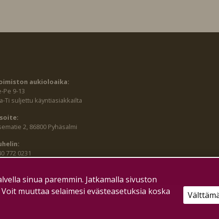
oimiston aukioloaika:
e-Pe 9-13
-Ti suljettu käyntiasiakkailta
soite:
sematie 2, 86800 Pyhäsalmi
uhelin:
40 772 0231
lvella sinua paremmin. Jatkamalla sivuston
. Voit muuttaa selaimesi evästeasetuksia koska
Välttäm