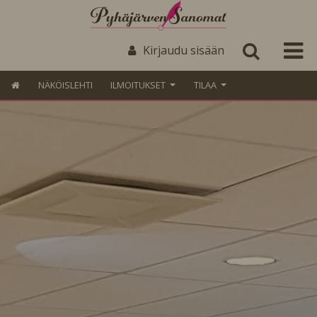
Kirjaudu sisään
NÄKÖISLEHTI
ILMOITUKSET
TILAA