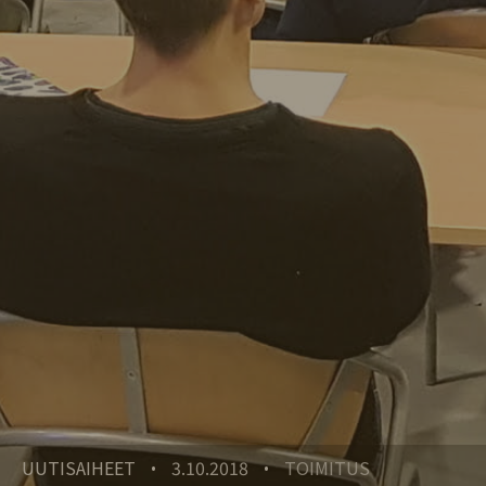
UUTISAIHEET
3.10.2018
TOIMITUS
•
•