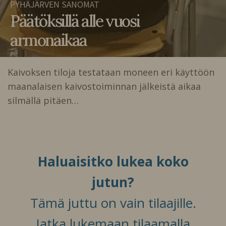
PYHÄJÄRVEN SANOMAT
Päätöksillä alle vuosi
armonaikaa
Kaivoksen tiloja testataan moneen eri käyttöön
maanalaisen kaivostoiminnan jälkeistä aikaa
silmällä pitäen…
Haluaisitko lukea koko
jutun?
Tämä juttu on vain tilaajille.
Jatka lukemaan tilaamalla