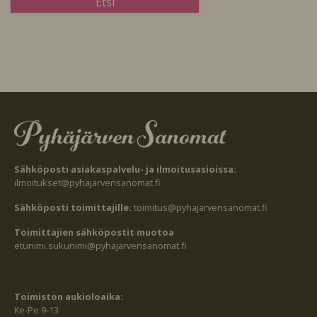
Sähköposti asiakaspalvelu- ja ilmoitusasioissa:
ilmoitukset@pyhajarvensanomat.fi
Sähköposti toimittajille:
toimitus@pyhajarvensanomat.fi
Toimittajien sähköpostit muotoa
etunimi.sukunimi@pyhajarvensanomat.fi
Toimiston aukioloaika:
Ke-Pe 9-13