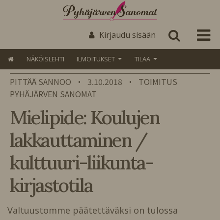
Kirjaudu sisään
NÄKÖISLEHTI
ILMOITUKSET
TILAA
PITTÄÄ SANNOO
3.10.2018
TOIMITUS
•
•
PYHÄJÄRVEN SANOMAT
Mielipide: Koulujen
lakkauttaminen /
kulttuuri-liikunta-
kirjastotila
Valtuustomme päätettäväksi on tulossa