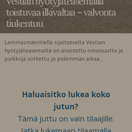
Vestian hyötyjäteasemalla
toistuvaa ilkivaltaa – valvonta
tiukentuu
Lammasmäentiellä sijaitsevalta Vestian
hyötyjäteasemalta on anastettu omaisuutta ja
paikkoja sotkettu jo pidemmän aikaa…
Haluaisitko lukea koko
jutun?
Tämä juttu on vain tilaajille.
Jatka lukemaan tilaamalla