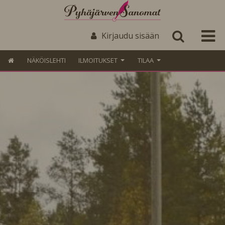
Kirjaudu sisään
NÄKÖISLEHTI
ILMOITUKSET
TILAA