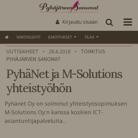
Kirjaudu sisään
NÄKÖISLEHTI
ILMOITUKSET
TILAA
UUTISAIHEET
28.8.2018
TOIMITUS
•
•
PYHÄJÄRVEN SANOMAT
PyhäNet ja M-Solutions
yhteistyöhön
Pyhänet Oy on solminut yhteistyösopimuksen
M-Solutions Oy:n kanssa koskien ICT-
asiantuntijapalveluita…