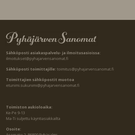
Sähköposti asiakaspalvelu- ja ilmoitusasioissa:
ilmoitukset@pyhajarvensanomat.fi
Sähköposti toimittajille:
toimitus@pyhajarvensanomat.fi
Toimittajien sähköpostit muotoa
etunimi.sukunimi@pyhajarvensanomat.fi
Toimiston aukioloaika:
Ke-Pe 9-13
Ma-Ti suljettu käyntiasiakkailta
Osoite:
Asematie 2, 86800 Pyhäsalmi